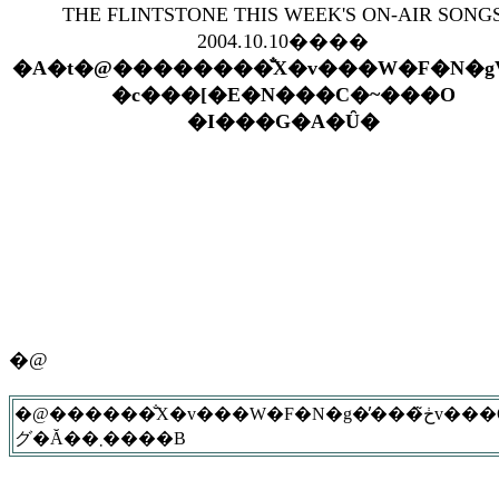
THE FLINTSTONE THIS WEEK'S ON-AIR SONG
2004.10.10����
�A�t�@��������̐X�v���W�F�N�gV
�c���[�E�N���C�~���O
�I���G�A�Ȗ�
�@
�@������̐X�v���W�F�N�g�̓���ڂ̃v���O�����A�n�C���C�g�͂Ȃ�Ƃ����Ă��W�����E�M���X���C�g����̃c���[�E�N���C�~���O�B���؂�O�ɂ����q�������́A�y������t�̊�Ŏ������
グ�Ă��܂����B