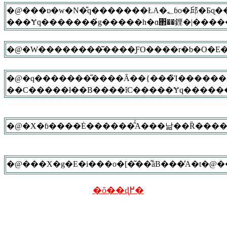
�@���ɒ�w�N�̎q�������ŁA�؂ɓo�邱�Ƃɋ��|���������Ă���q�������̋C���������Ɍ����킹�邽�߂ɁA�W�������񂪓��ʂɍl�Ă����̂��X�p�C�_�[�E�Q�[���B���̃Q�[���ɋ����Ă��邤
�@�W��������͂����ƑO����r�b�O�E�
�@�q�������̋����Ȃ��{���̏Ί������
�ŏ��ɖ߂�