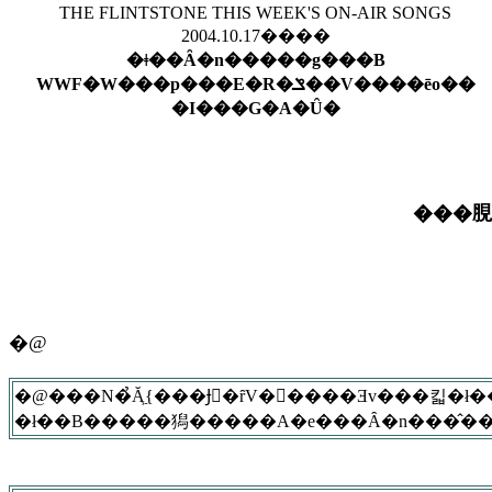
THE FLINTSTONE THIS WEEK'S ON-AIR SONGS
2004.10.17����
�ǂ��Ȃ�n�����g���B
WWF�W���p���E�R�ݏ��V����ēo��
�I���G�A�Ȗ�
���䏹
�@
�@���N�̉Ă͖{���Ɉُ�ȓV�󂾂����Ǝv���