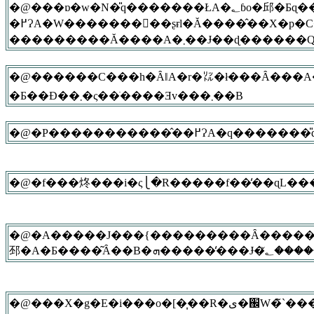
�@���ɒ�w�N�̎q�������ŁA�؂ɓo�邱�Ƃɋ��|���������Ă���q�������̋C���������Ɍ����킹�邽
�߂ɁA�W�������񂪓��ʂɍl�Ă����̂��X�p�C�_�[�E�Q�[���B���̃Q�[���ɋ����Ă��邤���Ɏq�������́g�����h�ɑ΂��鋰�|
���������Ă����A�܂��Ɉ��
�@������C���h�ȂǁA�r�㍑�ł���Ȃ���A��ʂ̉������ʃK�X�r�o��
�Ƃ��Đ��܂�ς��ׂ����Ǝv���܂��B
�@�f���炵���i�ς⎩�R�����f��̒��ɋL���
�@�A�����J���{���������Ȃ�������A�n���S�̂̉��g���̗���͎~�܂�܂��