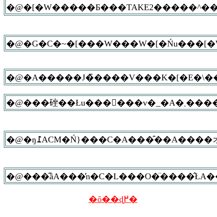
�@�[�W�����Ƃ���TAKE2�����^���
�@�G�C�~�[���W���W�[�Ńu���[�W
�@�ŋ߁ACM�Ń}���C�A���̂��A���
�ŏ��ɖ߂�