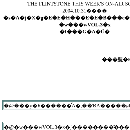
THE FLINTSTONE THIS WEEK'S ON-AIR 
2004.10.31����
�s�A�j�X�g�E�E�H���E�E�B���c
�w���wVOL.3�x
�I���G�A�Ȗ�
���䏹�R
�@���y�Ƃ������̂́A�܂
�@�w���wVOL.3�x�̖`��������̂����