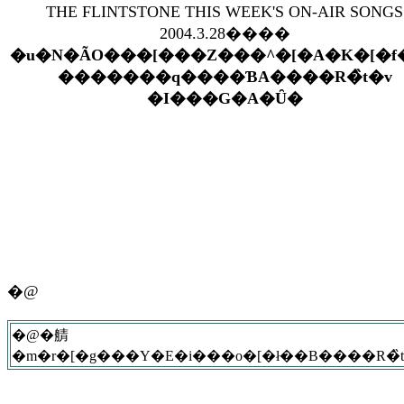
THE FLINTSTONE THIS WEEK'S ON-AIR SONGS
2004.3.28����
�u�N�ÃO���[���Z���^�[�A�K�[�f�
�������q����ƁA����R�̏t�v
�I���G�A�Ȗ�
�@
�@�䑶