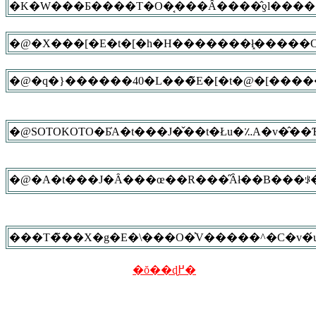
�@�A�t���J�Ȃ���œ��R���̋Ȃł��B���ꂪ�
���T�̃��X�g�E�\���O�͐V�����^�C�v�́
�ŏ��ɖ߂�