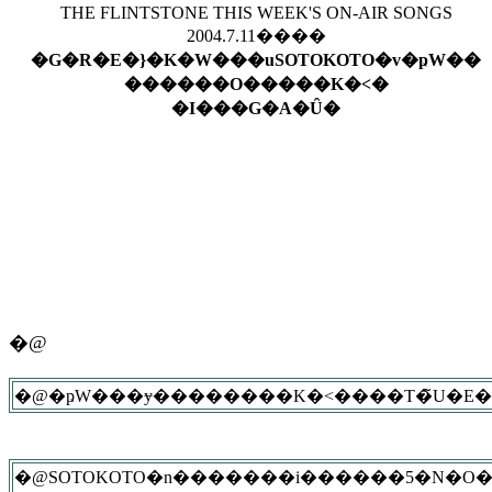
THE FLINTSTONE THIS WEEK'S ON-AIR SONGS
2004.7.11����
�G�R�E�}�K�W���uSOTOKOTO�v�ҏW��
������O�����K�˂�
�I���G�A�Ȗ�
�@
�@SOTOKOTO�n�������i������5�N�O�j