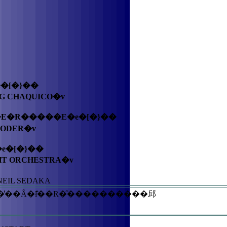
e�[�}��
IG CHAQUICO�v
E�R�����E�e�[�}��
OODER�v
e�[�}��
GHT ORCHESTRA�v
 NEIL SEDAKA
�̓��Ȃ�ł͂̎��R�̑����������邱