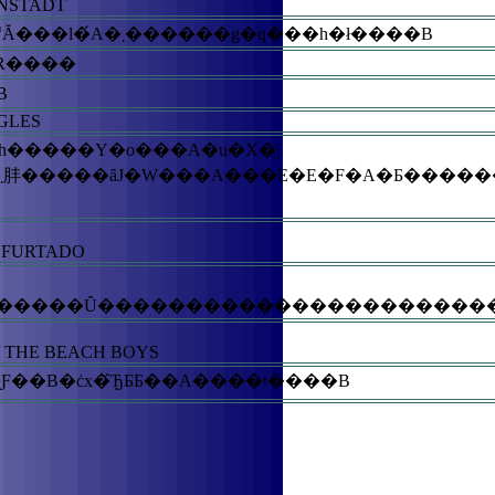
ONSTADT
�@�i���f�X�J�E�^�J�n�V���`�r�b�R�E�A�[�g�̂��߂ɐX���U�􂵂Ȃ���t���ς�Ԃ��W�߂Ă���l�́A�܂������g�q���h�ł����B
�R����
�B
AGLES
LY FURTADO
/ THE BEACH BOYS
���A�R�̂ӂ邳�Ƒ��B�ċx�݂̂ЂƂƂ��A����ǂ����B