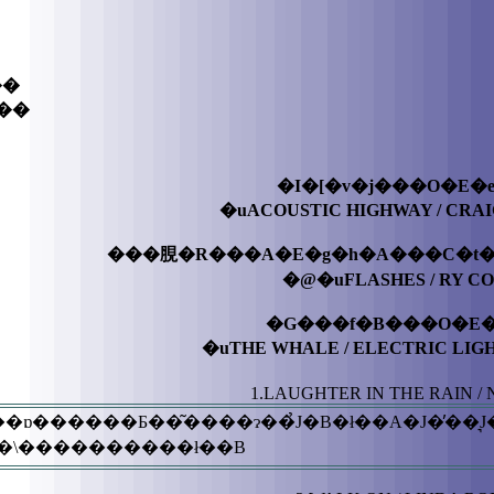
��
��
�I�[�v�j���O�E�
�uACOUSTIC HIGHWAY / CRA
���䏹�R���A�E�g�h�A���C�t�
�@�uFLASHES / RY C
�G���f�B���O�E�
�uTHE WHALE / ELECTRIC LI
1.LAUGHTER IN THE RAIN /
ɒ������Ƃ��͂����ɂ��̉J�B�ł��A�J�̓��͉J
L����\����������ł��B