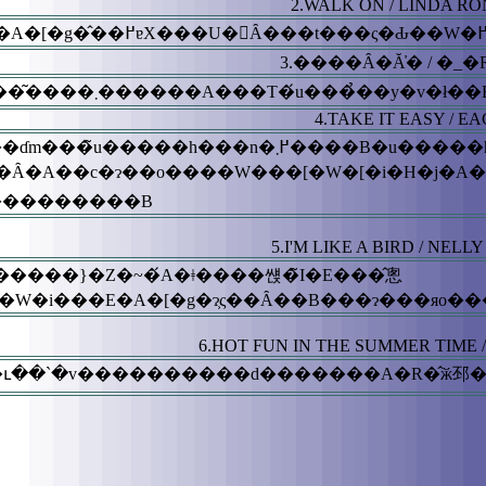
2.WALK ON / LINDA R
3.����Ȃ�Ă̓� / �_
�@��T�͗�����鉹�y�Ƃ��Đ��H�̉��y�����͂����܂������A���T�́u���̉��y�v�ł�
4.TAKE IT EASY / E
����B�u�����h�����Y�o���A�u�X�|
[�W�[�i�H�j�A�܂肨�����ȃJ�W���A���E�E�F�A�Ƃ��������ł���?
�ɂ���������B
5.I'M LIKE A BIRD / NEL
����}�Z�~�́A�ǂ����썑�̃I�E���̂悤
6.HOT FUN IN THE SUMMER TIME 
�̔Z���𖞋i���Ȃ���A���R�ɂ܂��u�ւ��`�v����������d����