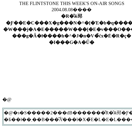
THE FLINTSTONE THIS WEEK'S ON-AIR SONGS
2004.08.08����
�R�̂ӂ邳
�Ƒ��E�C���X�g���N�^�[�Έ�b�q���
�W���j�A�E�����W���[�E�v���O��
���g�Ȃ�ł����h�^�J�n�V�̉ċx�݁E�R�ҁ�
�I���G�A�Ȗ�
�@
�@�s�S�����2���ԁB�������̎R�̂ӂ邳�Ƒ��
�Ƃ��ł��܂��B���̋Ȃ͂���ȉ�X�̃E�L�E�