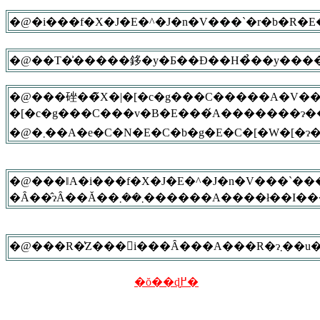
�@���䂳��̃X�|�[�c�g���C�����A�V���ɗm���̃u�����h���n�߂܂
�[�c�g���C���v�B�E���́A�������ɂ��Ȃ�A��c�ɂ��o����W���
�@�܂��A�e�C�N�E�C�b�g�E�C�[�W�[
�@���ǁA�i���f�X�J�E�^�J�n�V���`���
�@���R
�ŏ��ɖ߂�