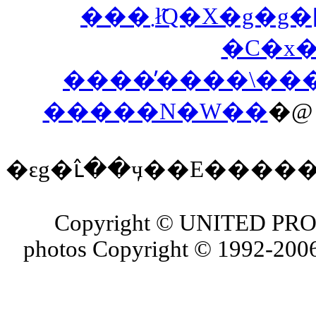
���܂ł̃Q�X�
�C�x
����̕����\��
�����N�W��
�
�ԑg�ւ̂��ӌ��E����
Copyright © UNITED PROJ
photos Copyright © 1992-2006 