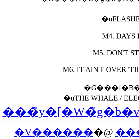
�uFLASHE
M4.
DAYS L
M5.
DON'T ST
M6.
IT AIN'T OVER 'T
�G���f�B
�uTHE WHALE / ELE
���̃y�[�W�̃g�b�
�V������
�@
��