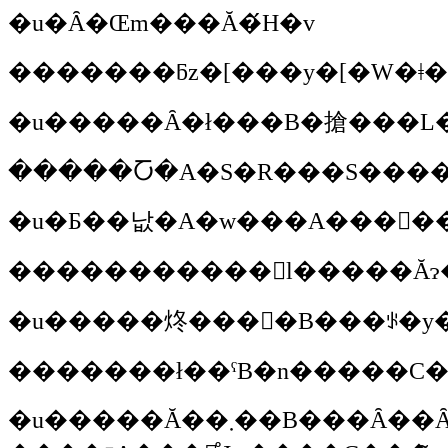
�u�Ȃ�Œm���Ă�́H�v
�u�����Ȃ�ł���B�搶���L�
�����Ⴀ�A�S�R���S����
�u�Ƃ��낪�A�w���A���񂾂�
�����������񂾐l�����Ăɂ�
�u�����炵���񂾂�B���ꂪ�y�
�u�����Ă��܂��B���Ȃ��Ȃ�l�͂��Ȃ��đ�����΂���Ȃ̂Ŗ��N�����Ă��܂��B100�l�߂�����񂶂�Ȃ����ȁB���ƒm�肠���ɂȂ�ƍu�t�ɂ��ꂿ