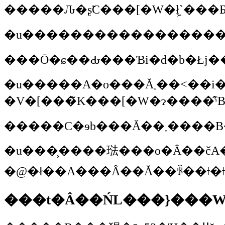
�����Ԉ�ʂ̃C���[�W�ł͖`��
�u�����A�o���Ă܂��˂��i�Ɗ��S�[���ȕ��Ԃ���j�B���̊Ԃ���ˁB�}�������E�������[��������D�̖{����������ł���}���Z�C���̃��V�I�^���Ă��������ȍ`���Ƀ��b�g�E�N���u�������āA������l�̃p���_�J�̃}
�V�[���̃K���[�W�ɂ����
�����C�ɘb
�u���͕����琺���o�Ȃ��čA�
���t�Â��ŃL���}���