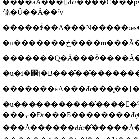
����āA���̊Ԃɂ����C���̃p���t���b�g�ɍڂ��ăj�R�b�Ə΂��Ă���Ă��ƂɂȂ�������Ă�񂾂��ǂ��B�K�n�n�n�i�΁j�B���N���V�����u�t�����J�����ɍs���Ă����͂��Ȃ񂾂��ǁA�ǂ�ǂ�l����������ł��������
傫�Ȕ��Ȃ��ˁv
�������Q�Ă���ꍇ����Ȃ�
�������āA���Ԃ���͓��{�
�u�����������̂����񂾂�ˁi�΁j�B4�֎Ԃ̗�؈��v������Ƃ��ЎR�
���⍪�Ðr���Ƃ��������Ԃ͓��R�̂��ƁA2�֋ƊE�̃I�[�\���e�B�̕��
���Ă������Ԃ̒c�̂�����Ă�����