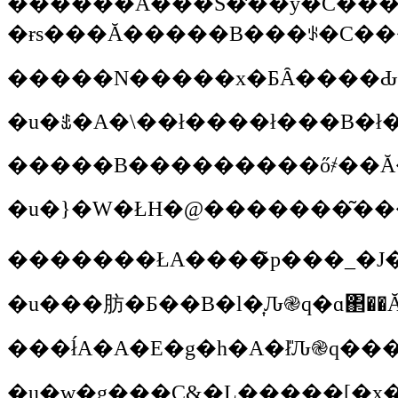
������A���S�̕��y�̋C���������߂ă��C�_�[�Ɍ[�ւ��Ă��������ȂƎv���āA���C�_�[�Y�E�t�H�[������ݗ������Ă�����������ł��B�p���_�J�Ɠ����ɔ��\�����Ă�������񂾂��ǁA���N�����܂���B��̓I�ɉ�����邩
�����N�����x�ƂȂ����Ԃ�
�u�ꉞ�A�\��ł����ł���B�ł
�u�w�g���C&�L�����[�x�