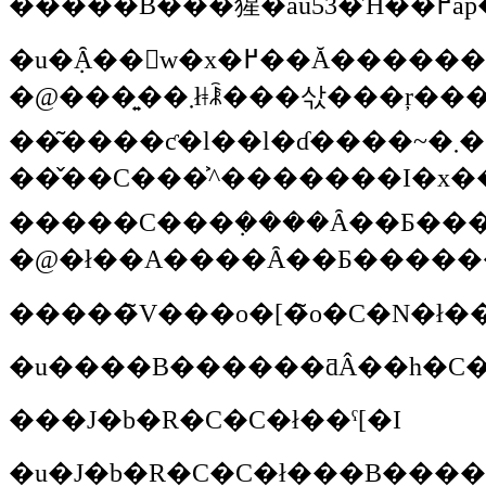
�@���͍��܂łǂꂾ���삯���ŗ����������B���ꂩ��ǂꂾ���̐l�ԒB�Ɂw�����A���C���H�I�b�X�I�x�Ƃ������Ȃ���K���ɐG�ꍇ���āA�ЂƂ��e�g�ɂȂ��ė����~�܂��Ęb�������ƂȂ񂩂Ȃ��̂ɁA�݂�Ȃ̍D�ӂ��w�w�w�w�b�x�Ƃ������Ȃ��炱���܂ŗ�����������B���ꂩ
��͂����ƈ�l��l�ɗ����~�܂��āA�^���Ɍ��������Ă����񂾂��Ă����Ⴄ�l���������ɂ��邵�A���C�������܂ł��������ɂ���Ă����Ȃ��Ďv����ł��B���������ȑ����̂������ł݂Ȃ���ǂꂾ�����f�������낤���Ďv�����̂ŁA�w���ꂩ
��̌��C���͐^�������I�x���Ďv���Ă��܂��B�`���ƁA���C�_�[������ԑO�ɗ���̂��n�����C���̑����B����Ō��C���𐢊E���NPO�ɂ��Ă������Ǝv���Ă��邵�A���A������x�g�i����^�C�Ƃ����H
�����̃V���o�[�̃o�C�N�ł�
�u����B������ƌÂ��h�C�c�
���J�b�R�C�C�ł��ˁ[�I
�u�J�b�R�C�C�ł���B���