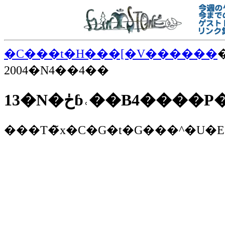
�C���t�H���[�V������
2004�N4��4��
13�N�ڂɓ˓��B4�
���T�̃x�C�G�t�G���^�U�E