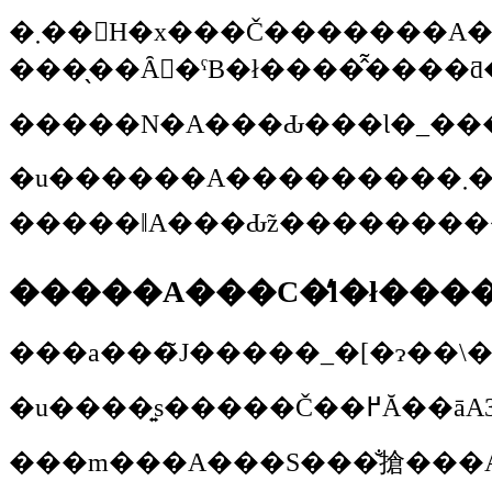
�܂��񂩁H�x���Č�������A�w�l�͔���Ȃ��񂾁B�����Ȃ炢����B�������Ă�H�x���Č�������A�w����Ȃ̎����Ă��x���Č�������w����ł�����I�x���ĂȂ��āA1965�N��W-1SA���Ă����o�C�N�����񑩂ł͎�ɓ����Ă��邱�ƂɂȂ��Ă�́i�΁j�B���̃o�C�N�ɑ����E�`�F���W�����ŏ�肽���Ȃ��Ďv���Ă��B���ꂪ
���̖��Ȃ񂾂�ˁB�ł����̂͂���
�����N�A���Ԃ���Ɩ�_���
�u������A���������܂���B���ƁA�H�ɂ͏��t�Â��ł����ăL���}���W������25�N�Ԃ�ɓo���Ă�낤���ȂƎv���Ă��܂��B�����Ă��邱�Ƃ������ꒃ���Ǝv���񂾂��ǂˁB���C����肽���A�o�C�N�ɏ�肽���A�R�o��������Ă����񂾂Ƃ��f�^�����������Ă���悤
�����A���C�̒l�ł���
���a���̃J�����_�[�ɂ��
���m���A���S���̐搶���A