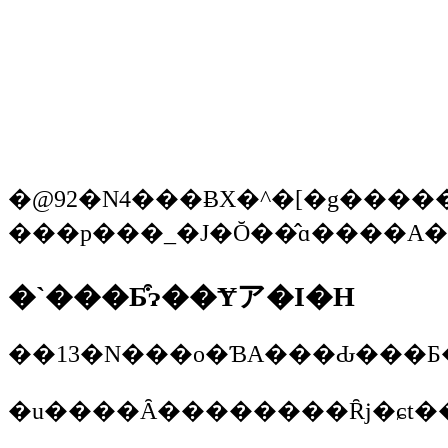
�@92�N4���ɃX�^�[�g�����l�C�`���[�E�v���O�����u�U�E�t�����g
�`���Ƃ͒ɂ��Ɏア�I�H