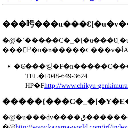
���呺���u���Ԑ[�u�v�
�@�`�����C�_�[�u���Ԑ[�u
�₢���킹�F
�n�����C��
TEL�F048-649-3624
HP�F
http://www.chikyu-genkimura
�����{���C�_�[�Y�E
�@�u���ԁv
�@
http://www.kazama-world.com/jrf/index