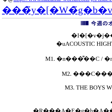
���̃y�[�W�̃g�b�
�I�[�v�j
�uACOUSTIC HIGH
M1.
�n���͌��C /
M2.
M3.
THE BOYS W
�R���A�E�g�h�A�