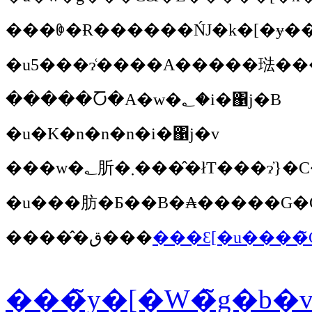
�����Ⴀ�A�w�؂�i�΁j�B
�u�K�n�n�n�i�΁j�v
�u���肪�Ƃ��B�₳�����G�C
�����̂ق���
���Ԑ[�u����̃
���̃y�[�W�̃g�b�