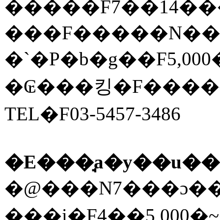
���F�����N�
�`�P�b�g��F5,00
�₢���킹�F����䂵
TEL�F03-5457-3486
���i�F4��5,000�