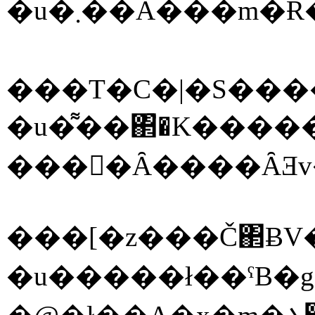
�u�܂��A���
���T�C�|�S��
�u�͌��΂̑�K�����Ă����̂��A������2�������炢�̋�