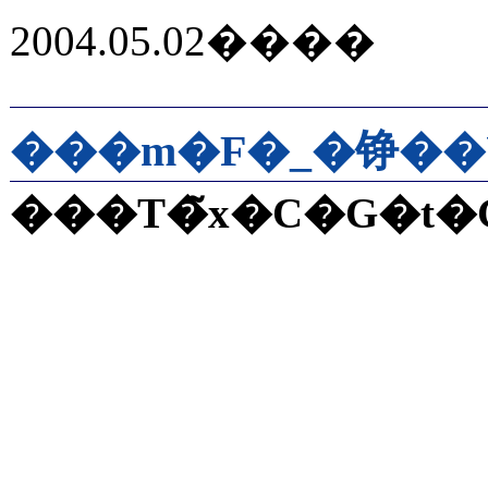
2004.05.02����
���m�F�_�铮��
���T�̃x�C�G�t