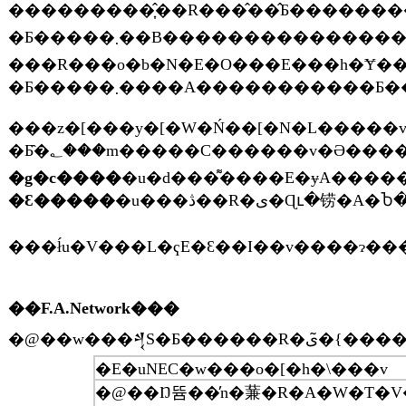
���������͎̂��R���̂��̂Ƃ��������
�Ƃ�����܂��B�������������������Ȃ�����ł��ˁB�����A�ŏ��͂���ɖʐH����Ă�������������܂��ˁB�w����������Ǝ��R�����������񂾂��ǂȂ��x�Ƃ͎v���̂ł����i�΁j�A�ł������ŎR������Ă���Ƃ����w�����A���R�����Ă���x�Ƃ��͌��邱�Ƃ��o����̂ł����A��������Ƃ����悤�Ǝv������A���̉�ꂽ
���R���o�b�N�E�O���E���h�Ɏ����Ă���ʂ̐l�B�ɖl�炪���ړ������Ă����Ȃ�A�ԐړI�ɂ��������Ă����Ȃ肵�Ȃ��ƌ��ǁA�����͉������Ȃ��񂾂ȂƂ�
���z�[���y�[�W�Ń��[�N�L�����v
�g�c����
�Ԑ�����
��F.A.Network���
�@��w��
�E�uNEC�w���o�[�h�\���v
�@��Ŋ뜜��̓n�蒹�R�A�W�T�V�̕ی슈����i�߂�NPO�u���g���^�[���E�v���W�F�N�g�v���������邽�߂́A�o�[�h�E�E�H�b�`���O�ƕ��������g�ݍ��킹���`�����e�B�E�C�x���g�B���ۂɖ쒹��T���u�`�[���Q���v�ƁA��������`�[�����