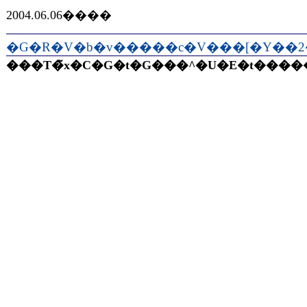
2004.06.06����
�G�R�V�b�v�����c�V���[�Y��2�e
���T�̃x�C�G�t�G���^�U�E�t����