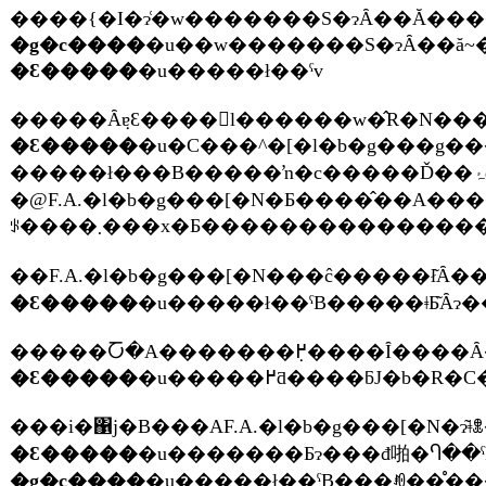
����{�I�ɂ͑�w�������S�ɂȂ��Ă���
�g�c����
�Ԑ�����
�u�����ł��ˁv
�Ԑ�����
�u�C���^�[�l�b�g���g�������[����
�@F.A.�l�b�g���[�N�Ƃ����̂��A������񎩑R�ی�ɍv���������Ƃ����ړI����ԂȂ�ł����A����Ɠ����Ɋw���ɂƂ��Ă������b�g�ɂȂ�Ȃ���Ί������p�����Ă������Ƃ͏o���Ȃ��Ǝv���Ă����ł��ˁB�Ȃ̂ŁA��{�I�ɂ�OB��OG�Ƃ��֌W�҂ȂǁA�l�̌q����͓��{�̎��R�ی�ƊE�Ƃ
�Ԑ�����
�����Ⴀ�A�������߂݂����Ȋ
�Ԑ�����
�u�����߂ƌ����ƃJ�b�
���i�΁j�B���AF.A.�l�b�g���[�N�ɂ
�Ԑ�����
�u�������Ƃɂ���đ啪�Ⴄ��ˁ
�g�c����