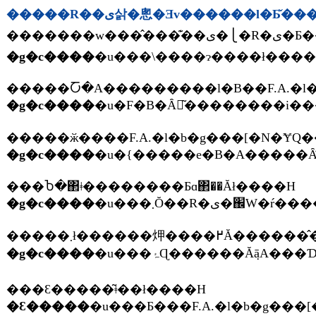
�����R��ی삵�悤�Ǝv������l�Ƃ̌�
���
�g�c����
�����Ⴀ�A���������l�B��F.A.�l�b
�g�c����
�g�c����
���Ⴆ�΂ǂ��������Ƃɑ΂��Ăł����H
�g�c����
�g�c����
���Ԑ�����͂ǂ��ł����H
�Ԑ�����
�u���Ƃ���F.A.�l�b�g���[�N�Ɋւ��n�߂��̂��A���R�Ɋւ�肽���Ă�������ł���B���w�A���Z�܂Ń����_�[�E�t�H�[�Q�����ŎR��o���Ă����̂ŁB��