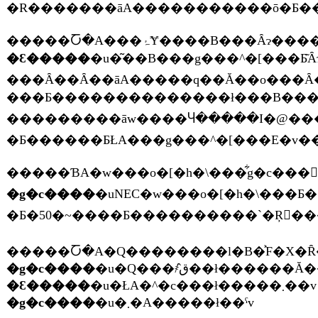
�Ԑ�����
�u�͂��B���g���^�[���Ƃ͂Ȃɂ��Ƃ����܂��ƁA�R�A�W�T�V�Ƃ������̉p�ꖼ�Ȃ�ł���B���̃R�A�W�T�V�Ƃ������͊��Ȃ̃��b�h�f�[�^�u�b�N�Ő�Ŋ뜜���ނɎw�肳��Ă��āA�~�̊Ԃ̓I�[�X�g�����A�ɂ����ł����ǁA�Ă͓��{�ɂ��
���Ȃ��Ȃ��āA�����q��Ă��o���Ȃ��Ȃ��Ă��܂�����ł���B�ŁA�q��Ă��o����ꏊ�͓����s��c��ɐX���萅�Đ��Z���^�[�Ƃ������������{�݂������ł��ˁB��
���Ƃ��������������ł���B���̍L���Ƃ���
���������āw����Ⴗ�����I�@���̃R�A�W�T�V������ȂƂ���ɗ����Y��ł��x
�g�c����
�uNEC�w���o�[�h�\���Ƃ����̂́A�o�[�h�E
�g�c����
�Ԑ�����
�u�ŁA�^�c���ł�����܂��v
�g�c����
�u�܂�A�����ł��ˁv