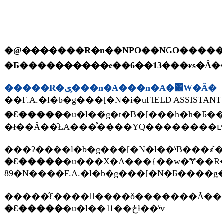
�@�������R�n��NPO��NGO���������铖�ԑg�̃V�
�����R�ی�͕��n�A���n�A�֌W�Ȃ�
��F.A.�l�b�g���[�N�i�uFIELD ASSIS
�Ԑ�����
�u�l��́g�t�B�[���h�h�Ƃ������t���g���R�ی�̌���h�Ƃ����Ӗ��ő����Ă����ł��ˁB����œ����Ă���l�Ƃ��A����Ŋ��􂵂Ă���l�B�̂���`��������l�B�̃l�b�g���[�N�
���ʔ����l�b�g���[�N�ł��ˁB���ꂽ�
�Ԑ�����
�u���X�A���{��w�Ɏ��R�ی쌤����Ƃ����T�[�N������������ł��B���̃T�[�N���̒��Œ�����ώ@������邾���ł͂Ȃ��āA�����ƒ��ړI�Ɍ���ŕی슈������肽���Ƃ����l�B���A�l��̐�y�ɂȂ�킯�ł����A���̕��B��F.A.�`�[���Ƃ������̂����グ����ł��ˁB���ꂪ87�N���炢�̘b�ł��
�Ԑ�����
�u�l��11��ڂł��ˁv