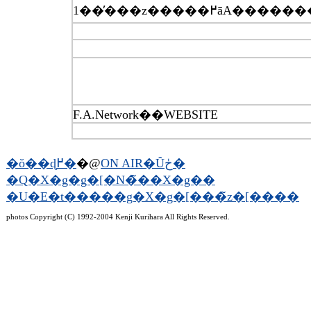
F.A.Network��WEBSITE
�ŏ��ɖ߂�
�@
ON AIR�Ȗڂ�
�Q�X�g�g�[�N�̃��X�g��
�U�E�t�����g�X�g�[���̃z�[����
photos Copyright (C) 1992-2004 Kenji Kurihara All Rights Reserved.