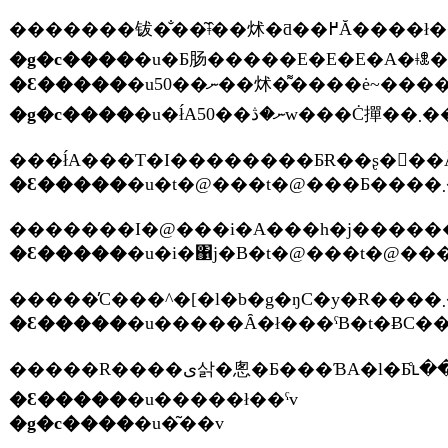
�������钹�̐��͂ǂ̂��炢�ƌ
�g�c����
�Ԑ�����
�u50��ނ��炢�͌����ė~��
�g�c����
�u�ł́A50��ނ�ڎw
�Ԑ�����
�
�������I�@���i�A���h�j������Ȃ�
�Ԑ�����
�Ԑ�����
�����R����ی삵�悤�Ƃ���Ɓ
�Ԑ�����
�u�����ł��ˁv
�g�c����
�u�͂��v