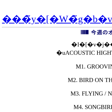
���̃y�[�W�̃g�b�
�I�[�v�j
�uACOUSTIC HIGH
M1.
GROOVIN
M2.
BIRD ON TH
M3.
FLYING / 
M4.
SONGBIR