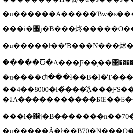
�����Ⴀ�A���Ƒ��͔��΂�����
�u����Ⴛ���ł��B�l�̓T�����[�}����
��4��8000�l�̉���݂̂Ȃ���ƑS����88�x������Ȃ��Ă����ł��B���ꂩ��A�����Ƃ
���i�΁j�B�������n��70
�u�����Ȃ�ł��B70�N���O�A�l�����܂��O�ɁA�l�͂܂�70�΂ɂȂ��Ă��܂��񂩂�ˁi�΁j�B�����哰�Ƃ�����ςɈ̂����l�A�S�l�ł��ˁB���̒�������Ƃ��������l�����āA�w��̒��͖�Ɂx�Ƃ����A�������t�ł���