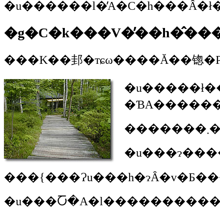
�u������l�̓A�C�h���Ȃ�ł
�g�C�k���V�̕��h�̂��
�u�����ł��˂��B�ꌾ�Ō����
��
�u���ɂ���
���{���Ɂu���h�ɂȂ�v�Ƃ��