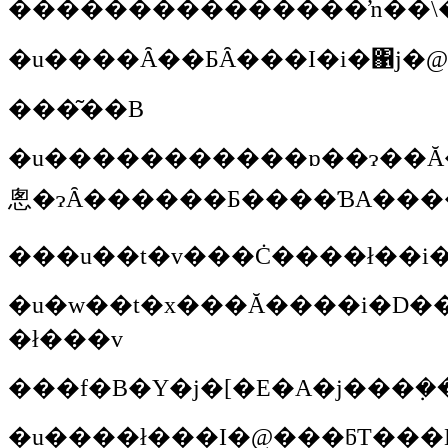
���͂��B
�u�����������ɒ��ɂ��Ă��A�ŏ��̓s���s���ł����Ǝv���񂾁B�ł
悤�ɂȂ������Ƃ����ƁA����
���u��t�v���Ċ����ł��i�
�u�w��t�x���Ă����i�D�����Ă���ł���i�΁j�B�ŁA�l�����C�𗚂��ă
�ł���v
���f�B�Y�j�[�E�A�j���݂��
�u����ł���I�@���ƃT���E�t�����`�F�X�J�i���V����j�Ƃ��ˁB���������l�B