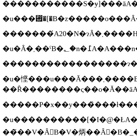
�����������S�ɏ]���āA�
�u���₟�[�B�z�����o���
�������́A20�N�ɂȂ�܂����
�u�悭���u���Ă���܂����B�����͍r��ʂĂ��l�H�т������̂ˁB�{���ɍ��������B���̍��͖l�����č�Ƃ����Ă��Ă����Ȃ�Ă��Ȃ������B�Ƃ��낪���N�����N���؂�؂�A�����ɖ؂�A���A�n�����я��Ń~�~�Y�Ȃ�Ă��Ȃ��悤�ȓy�������̂�B���ꂪ�G�ؗтɂȂ��Ă����ƁA�݂�݂邤���ɂR�N�S�N�œy���悭�Ȃ��Ă����̂ˁB�~�~�Y�₢�낢
�����P�x��y���̏���ł��
�u����������[�I�@�ŁA�l�́w����܌�a�x�Ƃ����ԑg�������āA�����ɏo��Ƃ������ΉƂ���܂���ƌ���g��ŃC�k���V�̗x������i�΁j�B����ŗL���ɂȂ����񂾂��ǂˁi�΁j�B�w����̂������Ŗ쒹�̉�̉�ɂȂ���������̂�������Ȃ��x���Ă���܂͌����ď΂��Ă������
��̃��V�Ȃ񂾁B�V�炳��Ȃ񂾂�B�_�