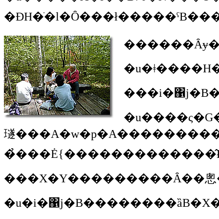
������Ȃɏ�
�u�ǂ����H�
���i�΁j�B
�u����ς�G�C�~�[����͂����
璲���A�w�p�A����������悤�Ȑ��ƓI�Ȑl�B�̏W�܂���ۂ������񂾂�ˁB����͂���łƂ��Ă��厖�Ȃ񂾂�B�Ƃ��Ă��厖�Ȃ��ƂȂ񂾂��ǁA�����ƈႤ�A�E�`�̑��q�̉ł���Ƃ��A���w�Z�֓������E
�u�i�΁j�B��������ȁB�X�Y