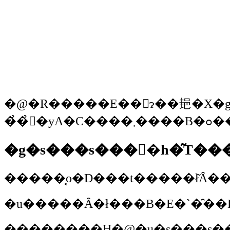
�@�R�����E��򑺂ɂ��郌�X�
�g�s���s����h�͂T��
�u�����Ȃ�ł���B�E�`�̑��B
��������H�@�u�s���s�