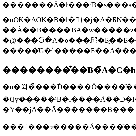
�������Ȃ�ł���ˁB�s���s
�uOK�AOK�B�l�𒹂̃}�j�A�Ƃ͒N���v���Ă��Ȃ����A�
��Ȃ��B����ƁA�w�����ɂ
�@���Ⴀ�A�o���邱�Ƃ͉��Ƃ����Ă������Ƃ��A�Ⴆ�΍��A�R�E�m�g���Ƃ����̂����܂���ˁB�Ō�̃R�E�m�g�����ߊl���ꂽ
��������͒��B�̃A�C�
�u�쒹�̉���Ď����Ō����̂��Ȃ񂾂��Ǒf���炵���
�Ɋy�����ˁB�l����Ȃ��Đ�l�B������ė��Č��݂Ɏ����āA��������̐l�