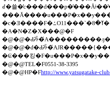
ꂽ�쑐�̕c���d���p�̓���Ȃǂ��̔���
���Ă����u���P�x��y��
�c�Ǝ���
�F�ߑO11��
�A�N�Z�X���@
�F
�@�@�d�Ԃ̏ꍇ�́AJR�����{
�₢���킹
�F�u���P�x��y��
�@�@
TEL
�F0551-38-3395
�@�@
HP
�F
http://www.yatsugatake-clu