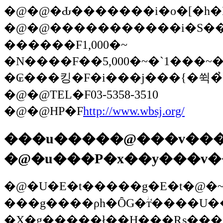
�@�@�����������i�S���I
�����
�F1,000�~
�N���
�₢���킹
�F�i���j���{�쒹�
�@�@
TEL
�F03-5358-3510
�@�@
HP
�F
http://www.wbsj.org/
���u�����@���v���
�@�u���P�x��y���v
�@�U�E�t�����g�E�t�@�~���[����D���ȁu���P�x��y��
���g����ρh�ȎG�ؗт̒����U���
�X�g�����ł��H���₨���i�t���[�c�e�B�[�͐�i�I�j���y���񂾂�B�܂��A�l�X�ȃA�[�e�B�X