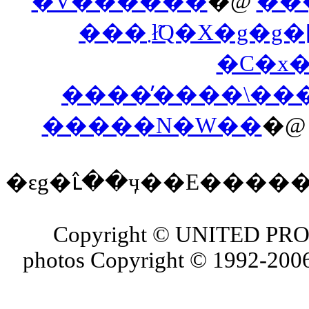
�V������
�@
��
���܂ł̃Q�X�
�C�x
����̕����\��
�����N�W��
�
�ԑg�ւ̂��ӌ��E����
Copyright © UNITED PROJ
photos Copyright © 1992-2006 