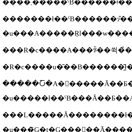
����܂�����ˁB����