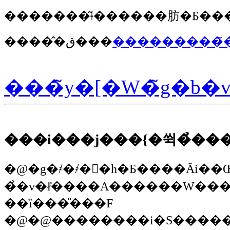
�����̂ق���
����������̃
���̃y�[�W�̃g�b�
���i���j���{�쒹�̉��
�@�g�҂�҂��h�Ƃ����Ăі��ŒN�ł����C�y�ɎQ���ł���
��ȉ���̎��
�F
�@�@��������i�S�����