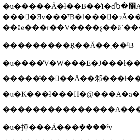
�u�����Ȃ�ł��B��̓I�ɗႦ�΁A�C��̐X�ł���΃I�I�^�J�B�I�I�^�J���c���
����Ǝv���̂ˁB�l����ɂ
���������Ŗ��Ă��܂��ˁB
�u����̓V�W���E�J���ł��
�u�撣���Ă���݂����ˁv