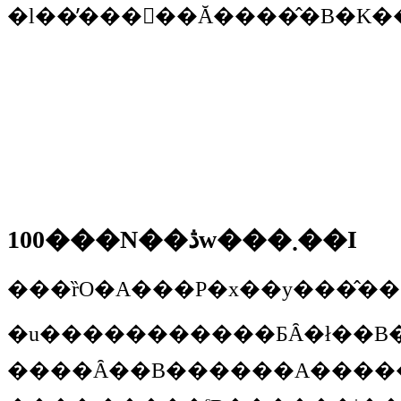
100���N��ڎw���܂��I
�u�����������ƂȂ�ł��B�ȑO���G�C�~�[�����Ɍ���������
����Ȃ��B������A�����l�Ԃ̎肪����