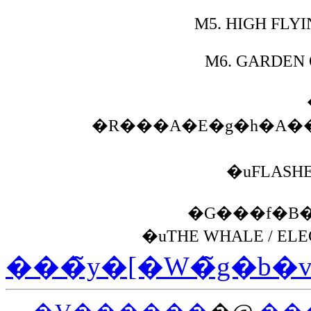
M5.
HIGH FLYI
M6.
GARDEN O
�R���A�E�g�h�A�
�uFLASHE
�G���f�B
�uTHE WHALE / ELE
���̃y�[�W�̃g�b�