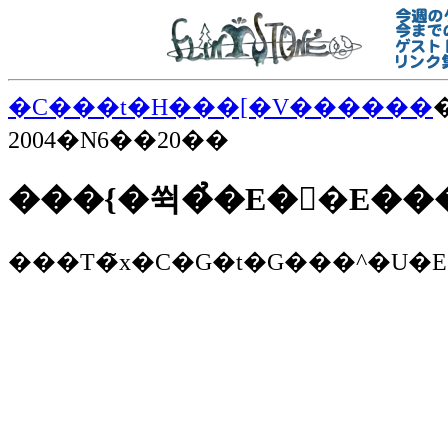
�C���t�H���[�V������
2004�N6��20��
���{�쒹�̉�E��E��
���T�̃x�C�G�t�G���^�U�