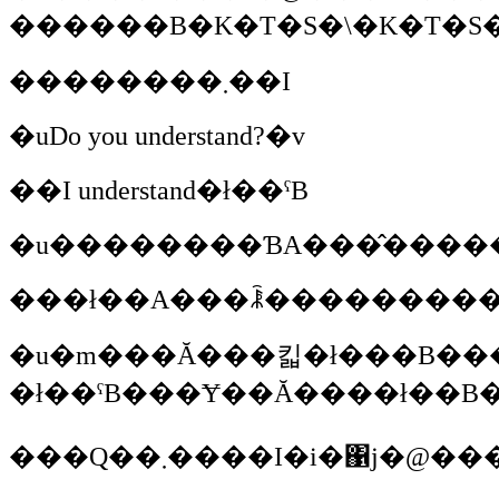
��������܂��I
�uDo you understand?�v
��I understand�ł��ˁB
���ł��A���ꂾ����������
�u�m���Ă���킯�ł���B���Ƃ����̂͐l�Ԃ̔]�זE�Ɣ��Ɏ��Ă���킯�ł��ˁB������A�쒷�ނ��������Ă���w�҂��Ē��̔]���������Ă����ł��ˁB�Ƃ����̂́A����̂����B������悤�ɁA��́A���Ԋ��􂵂Ă��
�ł��ˁB���Ɏ��Ă����ł��B
���Q��܂����I�i�΁j