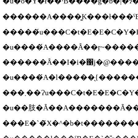
�u�o�Y�ł��ˁB����̓g�b�|�ɂ��q�����ł����ǁA�l�݂����Ȍ����D���Ȑl�ԂɂƂ��ẮA�����̂Ƃ���Ő��܂ꂽ���ƍŌ�܂ł����ƈꏏ�ɂ�
�u����́A����Ȃ��ŗ~�����ł
������Ȃ��I�i�΁j�@���
�u��肢�Ȃ��A�������Ȃ��