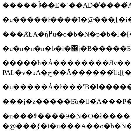
�����ꂩ��E�`��AD�̍����́
���Ȃ̂ŁA�ŋ߂́u�o�
�u�n�n�n�b�i�΁j�B�����
�����h�Ȃ��������Ǝv���܂��i�΁j�B����́A���A��o�b�N�p�b�J�[�̈����k�`�ł������Ǝv���܂��B5���ɂ�����Ă���3�J�������o���Ă��Ȃ���ł����A�ē�����͖{���Q���o����܂����B�P�����V���Ђ���o�����u���A��o�b�N�p�b�J�[�v
�u�����Ȃ�ł���ˁB�l�����
�@���̖{�i�u���A��o�b�N�p�b�J�[�v�j��