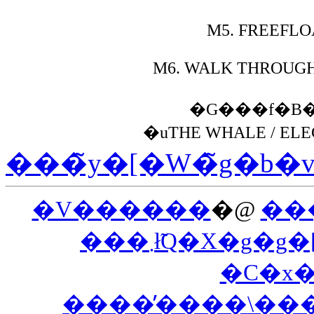
M5.
FREEFLOA
M6.
WALK THROUGH
�G���f�B
�uTHE WHALE / ELE
���̃y�[�W�̃g�b�
�V������
�@
��
���܂ł̃Q�X�
�C�x
����̕����\��