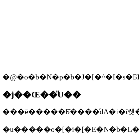
�j��Œ��̎U��
���ē�����Ƃ͂����̊ԁA�i�ΐ