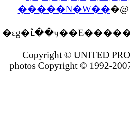
�����N�W��
�
�ԑg�ւ̂��ӌ��E����
Copyright © UNITED PROJ
photos Copyright © 1992-2007 