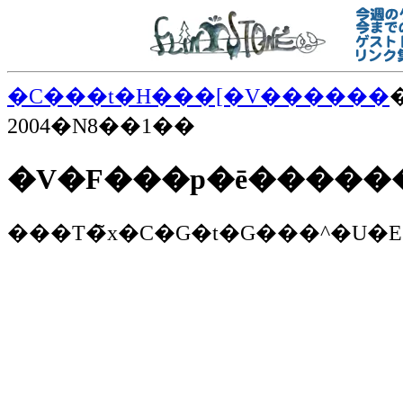
�C���t�H���[�V������
2004�N8��1��
�V�F���p�ē������MY
���T�̃x�C�G�t�G���^�U�