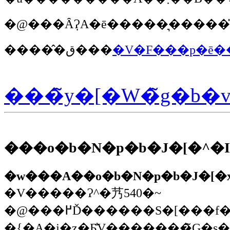
�����̂ق���
�V�F���p�ē�
���̃y�[�W�̃g�b�
���o�b�N�p�b�J�[�^�
�w���A��o�b�N�p�b�J�[�
�V�����Ɂ^�艿540�~
�@���߂Ď������S�[���f���E���g���o�[�̃j�z�Ƃ̗��̖͗l�����邳��Ă��邱