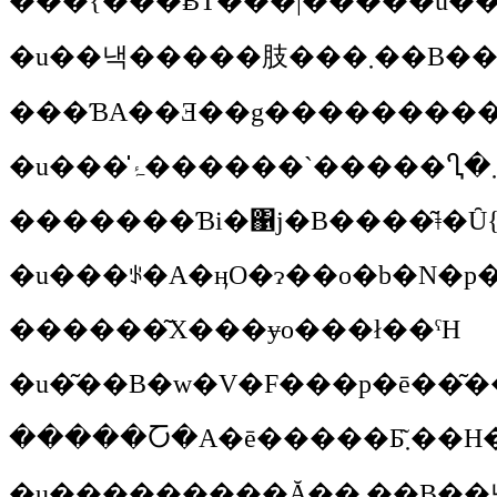
�������Ɓi�΁j�B����͂ǂ�Ȗ
�u���ꂪ�A�ӊO�ɂ��o�b�N�p
������͂X���ɏo���ł��ˁH