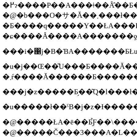
�߂ɂ����P��A���ǂ��Ȃ̂
�@�b���O�サ�Ă��܂���ł����ǁA�j�z�Ƃ��������������ƂɃT���|�����āA�Q���̌��A��o�b�N�p�b�J�[�ɂȂ�����ł��ˁB�ԂƂ��ŗ������Ă���΂����񂾂��ǁA�o�b�N�p�b�L���O�Ńe���g�Ƃ���w�����ăL�����v�����Ă���ƁA���������ĂQ���͂���ǂ���ł���B�a���Q�{�����Ȃ��Ă͂����Ȃ��Ƃ������Ƃ��܂߂āA������Ɨ���Ă͂�����ł��ˁB�Ƃ��낪�T���|���g�b�|
�Ƃ����q�����Y��ŁA���E�`�ɂR�������ł����ǁA����ɂ���ĂQ����
�ɕ����Ȃ����A�������ƍs
���i�΁j�B�ƁA�������ƂŁu
�u�j��Œ��̎U���Ƃ����Ă����̂��Ƃ�������Ȃ��ł���ˁi�΁j�B
���j�z�����Ƃ̗��͂Q�l���