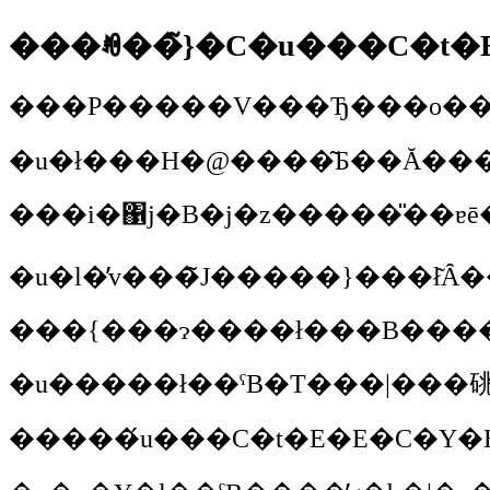
���ꂼ��̃}�C�u���C�t�
���P�����V���Ђ���o���
�u�ł���H�@����͂Ƃ��Ă����
���{���ɂ����ł���B����