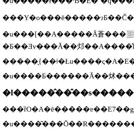
���Y�o���ē�����ɂƂ��Č��Ƃ
�u���[��A�����Ȃ蒼���𓊂����Ă��A�ǂ������Ă������i�΁j�B���͓�����
�����̖{��ǂ�Łu����ς�A
�l�����̂��̂��s�����
���ȑO�A�ē�����ɐ��E7��