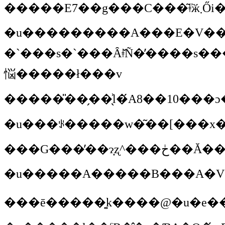
�����
�u���������A���E�V��g�
�`���s�`���Ȃǂ̌Ñ�̓����s����ăy���[�
悩�����ł���v
���G���̕��ɂ͎ʐ