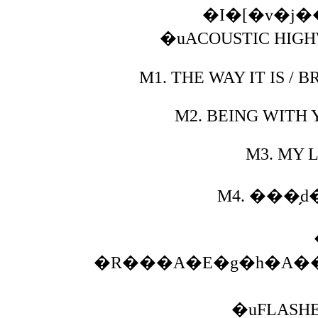
�I�[�v�j
�uACOUSTIC HIGH
M1.
THE WAY IT IS /
M2.
BEING WITH 
M3.
MY LI
M4.
���̗d
�R���A�E�g�h�A�
�uFLASHE