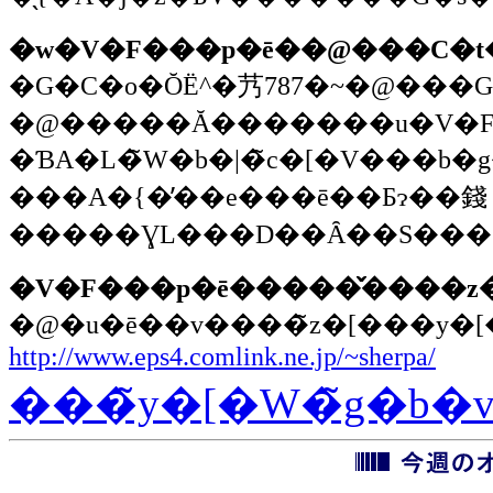
�w�V�F���p�ē��@���C�t
�G�C�o�ŎЁ^�艿787�~�@���G�
�@�����Ă�������u�V�F�
�ƁA�L�̃W�b�|�̃c�[�V���b
���A�{�̓��e���ē��Ƃɂ��錢
�V�F���p�ē�����̌����z
http://www.eps4.comlink.ne.jp/~sherpa/
���̃y�[�W�̃g�b�