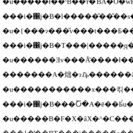
���i�΁j�B�l�����̂��̂��s
�������A�炪�ɂ₯������ā