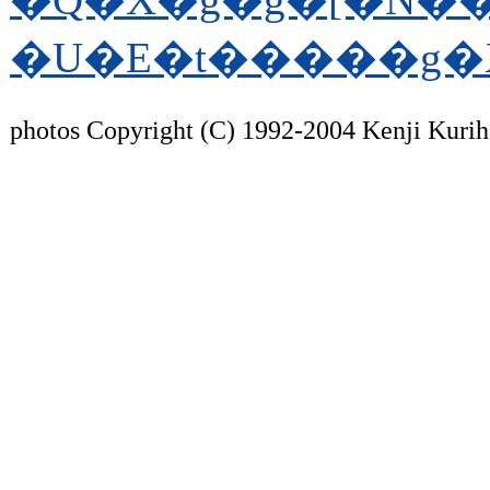
�U�E�t�����g�
photos Copyright (C) 1992-2004 Kenji Kurih