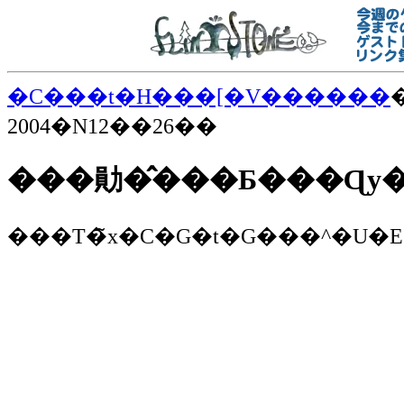
�C���t�H���[�V������
2004�N12��26��
���勛�̂���Ƃ���Ɋy
���T�̃x�C�G�t�G���^�U�