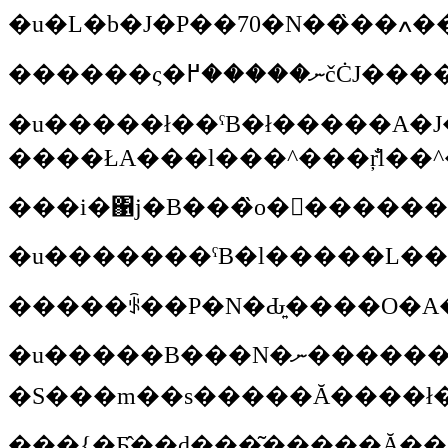
������ς�߂
�u�����ł��ˁB�ł�����A�J�i�_�̃J�����[�v
���i�΁j�B���̏o������
�u�����B���N�ނ�����������Ď�����悭�����񂾂��ǁA�P�N�ɂP��ł����N�Ɛ����邶��Ȃ��ł����B�l�̏ꍇ�́A20�N�ԃ��C�I�~���O�ƃ����^�i�ɂӂ��Ƃ����ĂāA���̊Ԃ̍��������A�O�����h�e�B�g�����������A�C�G���[�X�g�[���E�i�V���i���E�p�[�N���K�C�h�ł��邭�炢�m���Ă����ł��B���̕ӂ��200�{�̐��30�̌΂������āA���̎��Ԃɂ��̓V�C�łǂ���������ǂ̒����������Ă��āA�ǂ�ȋ����ނ�邩
�S���m��s�����Ă����ł�
���{�Ƃ̂��d���͂�����Ă��