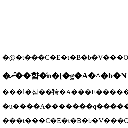
�ނ�̑�햡�̓n�[�g�A�^�b�N
���t���C�E�t�B�b�V���