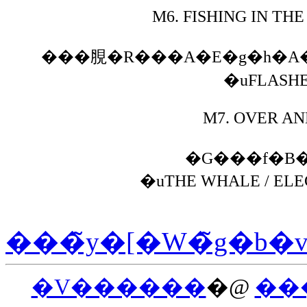
M6.
FISHING IN TH
���䏹�R���A�E�g�h�A
�uFLASHE
M7.
OVER AN
�G���f�B
�uTHE WHALE / ELE
���̃y�[�W�̃g�b�
�V������
�@
��