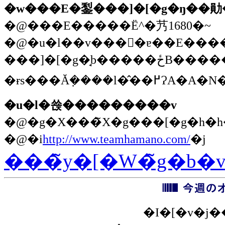
�@���E�����Ё^�艿1680�~
�@�u�l��v���񂪐�ɐ��E�����Ђ���
���]�[�g�̘b�����ځB�����^�i�ɂ���l�̎��R�ی���A������������F�l�̘b���ڂ��Ă��āA�ǂݕ��Ƃ��Ă��ʔ����B�ނ�ɍs�������A���̏ꏊ
�u�l�쑍���������v
�@�i
http://www.teamhamano.com/
�j
���̃y�[�W�̃g�b�
�I�[�v�j