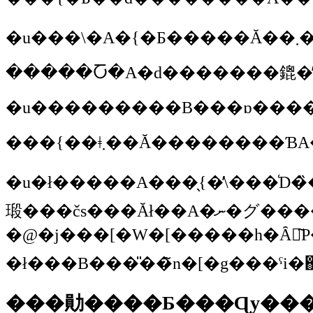
�u�ł�����A���̖{�̕\���͑D�̏�Œނ��Ă��܂����ǁA���[�t�A���O�[���ɓ����Ă��鋐�勛���A�����������Œǂ������Ēނ�Ȃ���΂Ȃ�Ȃ��ނ������Ă��邩��D�ɏ���Ă��邯�ǁA�قƂ�ǂ̏ꍇ�A�l�̓L���O�T�[�����ł������̒��Ŋ݂���ނ�Ƃ������ƂɃV���[�v���[���ȃQ�[���������Ă��邩��A�A�g�����e�B�b�N�E�T�[�����ł��V�[�����E�u���E���̑傫�Ȃ��ނ����̂��S�����Ȃ�ł��ˁB���Ŏ����ő�n�ɑ��𓥂񒣂��āA����
�@�j���[�W�[�����h�Ȃ񂩂͂P��20km���炢�͕��C�ŕ����܂���ˁB�j���[�W�[�����h�̓쓇�̃e�A�i�E�Ƃ�����̉ʂẮA�L���C�Ȍ΂ɗ��ꍞ��ł����̐󂢂Ƃ�����A�j���[�W�[�����h�̉Ă̓Z�~��J�i�u�����؂���|�[���Ɨ�
�ł���B���̎��̃n�[�g���ˁ
���勛����Ƃ���Ɋy��