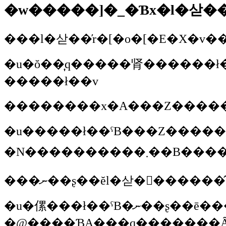
�w�����]�_�Ɓx�l�삳��
�u�ŏ��͎q�����肾������ł���B����������ƌ��E�������āA�ǂ�
�����ł��v
�u�����ł��ˁB���Z�����w���ɂȂ�ƁA�ŏ��Ɂw�����͕l�삳��̂悤�Ȑl�ƈꏏ�Ɏ��R������Ă݂����x�Ƃ����v��
���ނ��ʂ��ĕl�삳�񂪓����