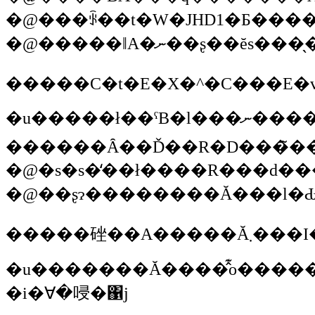
�u�����ł��ˁB�l���ނ�����O�ɂ�����o�����̃k�T�h�D�A�Ƃ����Ƃ���́A���]�[�g�ɂ��Ă̖@�����������ł���B���̎��Ɉ�x�E���ꂩ��������ł����ǁA����ł����ʂ��܂����B���̍��̖l�̂�������Ƃ��A���������]������Ă��āA�^�C�Ƃ��}���[�V�A�Ƃ��V���K�|�[���Ƃ��F�X�ȂƂ��납��A���̍l�����ō������]�[�g�������ė~�����Ƃ����A���������]�[�g������݂����Ȋ�����������Əo�Ă��Ă����ł���ˁB�ł��A�ނ肾
�����䂳��A����
�i�ꓯ�唚�΁j