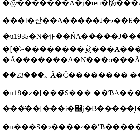
���l�삳��̓A�����J�ɂ��Ƃ
�u1985�N�ɉƑ��ŃA�����J���f���s���R�J��������ł���B�����̉�Ђ��x��ŁB�R�J���x�ނƂ������Ƃ͑�ς�������ł���B�����ǁA���
�[�̔ނ��������炱���A���B�͂����֓����ꂽ�Ɠ����ɁA�_�O�E�g���v�L���X�Ƃ����A�����Ă̑厩�R�ی�ɏ��o���āA�G�X�v���Ƃ����}�������������̃t�@�b�V�����E���[�J�[�𔄂肳�΂��āA��Ă̎��R�ی�Ɍ��������F�B�A���̂ӂ���̐e�F�����ɑ傫�ȈӖ��������Ă����ł��B����ŁA�����ɂ����̐��ݏ������Ă悤�Ǝv������ł���B�ŁA�܂��W���N�\���Ɍ��ĂāA23���؂̃r�[�o�[�E�X�v�����O�X�����o���āA����������ی삵
��23�
�u18�z�[���̃S���t��ƁA��