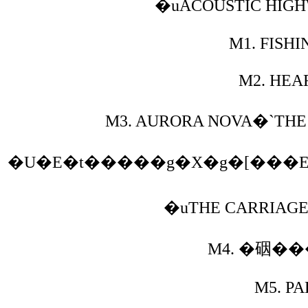
�uACOUSTIC HIGH
M1.
FISHI
M2.
HEAR
M3.
AURORA NOVA�`THE 
�U�E�t�����g�X�g�[���
�uTHE CARRIAGE 
M4.
�䂩����
M5.
PA