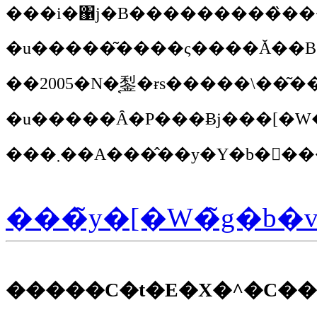
���̃y�[�W�̃g�b�
�����C�t�E�X�^�C��