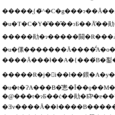
�����̖{�̃^�C�g���ɂ��Ȃ�
�u�T�C�Y�͂��̋��ɂƂ��Ă̋
�����勛�ɂ�����闝�R���Ă�
�u�傫�������Ă����̂́A�o�C�I�E�_�C�o�V�e�B�̒��_�ɂ���킯�ł���ˁB�ł�����A���n�̃o�C�
����Ȃ���ł��A�{���́B�鋫�
�����R�j�󂪐i��ł��鍡�A�y
�@���t�ɂƂ��ċ��勛�Ƃ͒P�ɐ��Y�����Y���ɉ߂��Ȃ��B������A�����邻�̊��Ƃ͍H��݂����Ȃ��̂Ȃ�ł���B�����A����𔄂�n�����Ƃ���ΊȒP�ɔ���n�����ł��B�ł����ǁA���B�͋�����Ȃ��킯�ł���ˁB���̂�������̂��̂��M�d�Ȃ킯�ŁA�l�Ԃ͂��ꂪ�Ȃ��ƗV�ׂȂ��B����͂ЂƂ�̐l�ɏh���Â���ꂽ�^
�Ǝv����Ȃ��ł����B�����ŏ