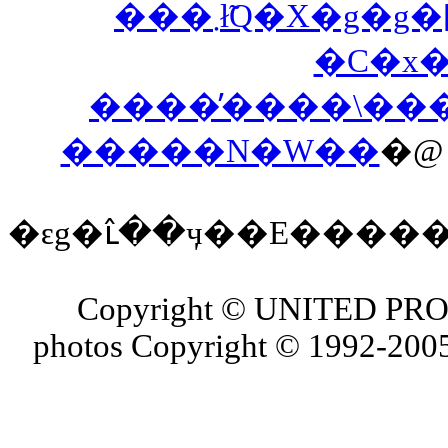
���܂ł̃Q�X�
�C�x
����̕����\��
�����N�W��
�
�ԑg�ւ̂��ӌ��E����
Copyright © UNITED PROJ
photos Copyright © 1992-2005 