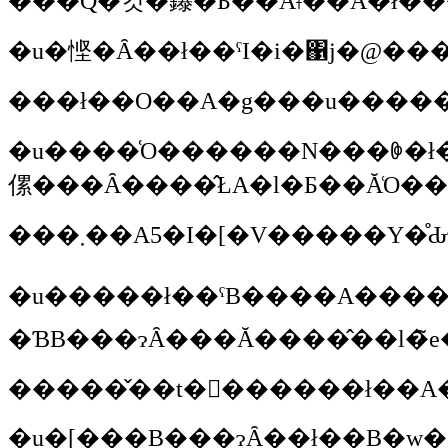
���Q�킷�鑤�Ƃ��Ă͂ǂ��Ȃ�ł�
�u�悭�Ȃ��ł��ˁI�i�΁j�@���
���ł��O��A�g���u����
�u����͑O������N���ꏏ�ł���B���b�g�̑����͐V�����Ȃ��Ă��܂����A�C���͕̂ς���ĂȂ�����ˁB�댯�x���ꏏ�Ȃ̂ŁA�O������^�C�A�R���A�^���t
傫���Ȃ����̂ŁA�l�Ƃ��Ă͑O�
�u�����ł��ˁB����A������`�������Ă��炤�ƁA�N���X�P�ŁA
�ƁB���ɂȂ���Ă����̂��l�̃
�����̌��t�𕷂������ł��A
�u�[���B���ɂȂ��ł��B�w