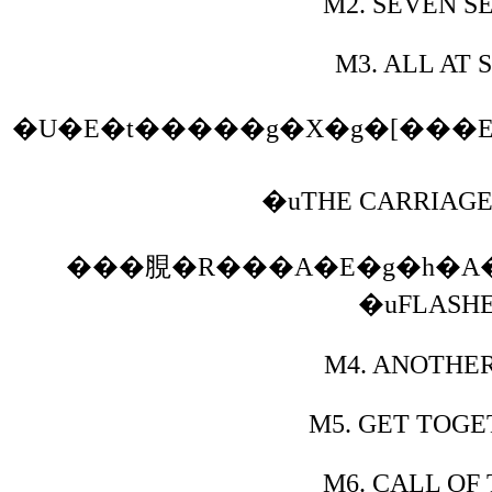
M2.
SEVEN SE
M3.
ALL AT 
�U�E�t�����g�X�g�[���
�uTHE CARRIAGE 
���䏹�R���A�E�g�h�A
�uFLASHE
M4.
ANOTHER 
M5.
GET TOGET
M6.
CALL OF 