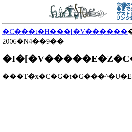
�C���t�H���[�V������
2006�N4��9��
���T�̃x�C�G�t�G���^�U�