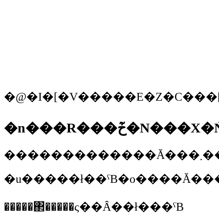
�n���R���ڂ͏�
�u�����ł��ˁB�o����Ă���
�����΂�����ς��Ȃ��ł���ˁB