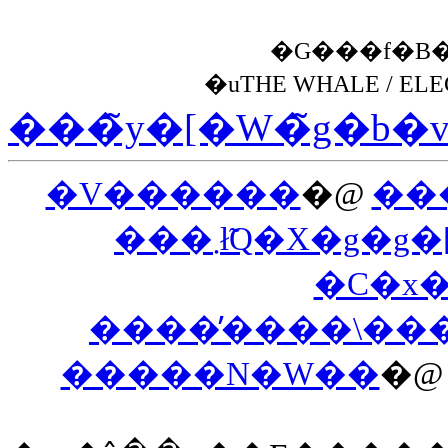
�G���f�B
�uTHE WHALE / ELE
���̃y�[�W�̃g�b�
�V������
�@
��
���܂ł̃Q�X�
�C�x
����̕����\��
�����N�W��
�