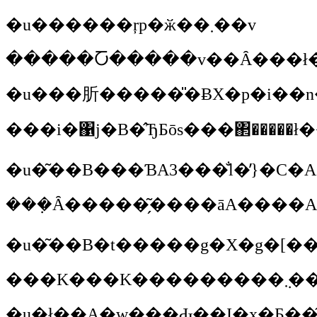
�u������ŗp�ӂ��܂��v
�����Ⴀ�����v��Ȃ���ł�
���i�΁j�B�̂ЂƂōs���΂�����ł�
�u�͂��B���ƁA3���̐l�̓}�C
���K���K��������