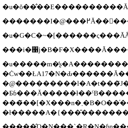
�u�ŏ��̐��E����������Ă
�������I
�u�G�C�~�[������ς���ĂȂ
�u�����m�̒ʂ�A���������܂�2002�N�A2003�N�̃��[�X�ŏ��߂ăA���E���h�E�A���[���A�P�Ɛ��E����ɎQ�������Ă��������āA���ɋꂵ���󋵂ł͂�������ł����ǁA�����Ɋ������ăN���X�Q�łS�ʂɂȂ�܂����B�{���ɂ���͍��Z���̎��Ɂw���̃��[�X�ɏo�����Ȃ��x�Ǝv���āA���b�
�@���������l�A�t���̃J�
�Ƃɓ���Ă�����ł��ˁB������A�O�ɐ��E����������Ƃ��́A���c�i�Y�K�j
���̃��[�X���n�܂�B�O��͑��c����③�D���̐��b�ɂȂ����l�B�A�t�����g�X�g�[���݂̂Ȃ���������ł��A�����m��Ȃ��l���F�X�Ȑl�ɂ����b�ɂȂ��āA����Əo�āw���肪�Ƃ��������܂����I�x�Ƃ������[�X�������悤�Ɏv���܂��B���ꂩ��͂��悢��A���΍N���Y�Ƃ��Ďt��������̃N���X�P�ɏo�ꂷ��킯
�����̂Q�N���`�R�N�ɓn�