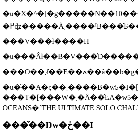
�u�X�^�[�g�����N��10���ŁA�X�^�[�g�܂ł��S�N���Ȃ�ł����ǁA�����ɂ͂R�N���炢�����Ȃ���ł��ˁB�ŁA���x�͑D�̒������R���[�g�������Ȃ��ł����ǁA������
���V���ł����H
���O��܂ł͐
�u�͂��A�ς��܂����B�w5�I�[�V�����Y�x���Ă������O�ɂȂ�����ł����ǁA���[�X�͓����ł��B���̃��[�X��1982�N�Ɏn�܂��č��܂ő����Ă����ł����ǁA���N�ő�V��ڂȂ�ł��ˁB�ŁA�Ȃ����O��ς������Ƃ����ƁA��Î҂��w�A���E���h�E�A���[���x�ƌ����Ǝ₵����ł���i�΁j�B�w���E����A�Ƃ�ڂ����x�݂����ȁi�΁j�B�ŁA����ł͂�����Ǝ₵�����A�X�|
���T�[���W�܂�Ȃ��̂ŁA�w5�I�[�V�����Y�x���Ă������O�ɕς������ł���B�ŏ��́wBOC�`�������W�x�������́B����łR�����āA���Ɂw�A���E���h�E�A���[���x�ɂȂ��ĂR�����āA�V��ڂ̍��񂩂�w5�I�[�V�����Y�x���Ă������O�ɂȂ�����ł��B�T�u�^�C�g�����A���e�B���b�g�E�\���E�`�������W�ɂȂ����́B�J�b�R�悭�Ȃ�܂����ˁB�w5-
���̌��Ŋw�ڂ��I