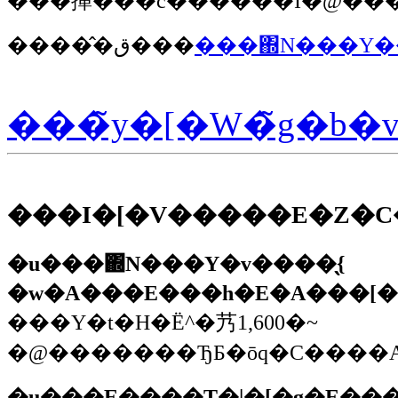
�����̂ق���
���΍N���Y��
���̃y�[�W�̃g�b�
���I�[�V�����E�Z�
�u���΍N���Y�v����̖{
�w�A���E���h�E�A���[�
���Y�t�H�Ё^�艿1,600�~
�u���E����T�|�[�g�E��