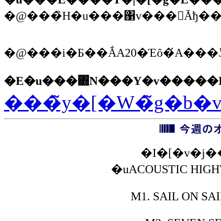
�E�u���΍N���Y�v�����
���̃y�[�W�̃g�b�
�I�[�v�j
�uACOUSTIC HIGH
M1.
SAIL ON SA