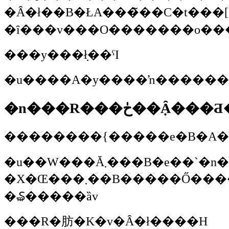
�Ȃ�ł��B�ŁA���̃��C�t���[�N�ł�����q���B�Ƃ̖`�����Ƃ��A
���y���݂ł��ˁI
�n���R���ڂ��݂Ȃ��
��������{�����e�B�A�E
�u��W���Ă܂���B�e��`�n�ŌR��������đ҂��Ă܂��i�΁j�B�D�̗\��ł́A�S�����Ƀt�����X�ɍs���āA�t�����X�ꂪ���Ȃ̂ŁA�׋����܂��B�ŁA�x�[�X�E�L�����v�̓C�M���X�̃|�[�c�}
�X�Œ���܂��B�����Ő������Ă��܂��B�ŁA10��22���ɃX�^�[�g�ł�����A����݂Ȃ���A�X�y�C���̃r���o�I�W�����ĉ������B���n�W���A���n���U�ƂȂ��Ă���܂��i�΁j�B�ŁA�P���̃p�[�X�͒��s�ւ�����̂ŗ��₷���ł���B12���̔��΂���1���̔��΂܂ł����ƃp�[�X�ɂ��܂��̂ŁA��낵��������V�тɗ��ĉ������B���ꂪ�A��ԓ��{���痈
�₷�����ȁv
���R�肪�K�v�Ȃ�ł����H