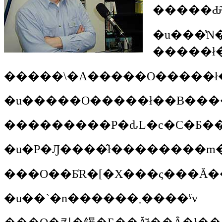
�����Ԃ
�u���̔N�̂T���܂łł��ˁB�V�����ł��B�݂Ȃ���A�n���V���v�������ׂĂ�������������ł����A�X�y�C�
�����\�A�����O�����ł�
���������P�ԃL�c�C�Ƃ��
���O��Ƃ̓R�[�X���ς���Ă�
�u��`�n������܂����ˁv