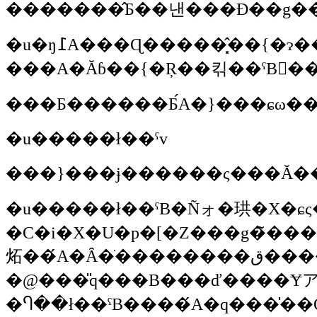
�u�ŋ߁A���Ɋ�����͓̂��{�ɂ��ĉď�̃X�R�[���̂ł������A�J�̗����������Ă���Ɛԓ��ɋ߂��B�n���C�Ƃ��O�@���t�߂̉_�̌`�A�X�R�[���ɂ�������B���M�т��㏸�������Ă��������B����������܂��B������A�l�炪�����Ă����āA�ԓ��Ɍ������Ėk��20���t�߂ɗ���ƁA�f�Օ��������Ėf�Օ��̉_�̌`�ɂȂ��āA�X�R�[�����悭�����ł��ˁB���ꂪ
���Ƃ������Ƃ́A�}���ɕω�
�u�����ł��ˁv
���}���ɉ������ς���Ă�
�u�����ł��ˁB�Ñォ�珙�X�ɕς���Ă��Ă����ł��B���R�
�C�i�X�U�p�[�Z���g�̃����o�[�ŁA�����������Ƃ𐄏����Ă��܂��ˁB���ɁA�N�[���[�Ƃ��g�[���Ă����̂́A���R�̗��ɔ�����̂ˁB�v����ɁA���
�@���̎q���B���ď����Ɏア�̂ˁB�q���̍��ɂ����ς����������Ȃ��ƁA�э׌��ǂ����B���Ă��Ȃ�����
�Ⴄ��ł��ˁB����́A�q���̍�