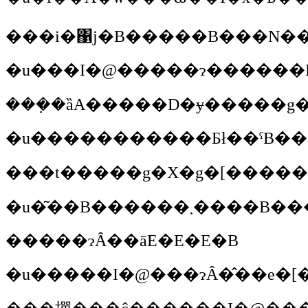
���i�΁j�B�����B���N���[
���݂�ȁA�����D�ɏ�����g
�����ɂȂ��āE�E�E�B