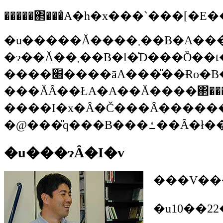
�����΂���̓A�h�x���`��
�u�����Ă����܂��B�A���Ă��Ă���́A��ɉ��l�ƕ����Ȋw�Ȃ̕��ŋ��ꏊ�Â��莖�Ƃ��Ă����āA�s�o�Z�̎q�Ƃ�����������̎q���W�߂āA�t���[�X�y�[�X�݂Ȃ݂��Ă������݂��Ă��܂��B���������q�B�����b�g�ɏ悹����A�D���`���[�^�[���ď悹���肵�āA�Ȃ�ׂ����R�ɘA��o���悤
�ɂ��Ă��܂��B�l�̍D���Ȍ��t�Ɂw����͓V�n����w�сA���̎��Ɏt����w�сA���̎��Ɍo����w�ԁx�Ƃ���������ւ���Ƃ������̌��u�l�^�ɏ����Ă��錾�t������̂ˁB�ł��D�ꂽ���̂́A�V�n�����t������Ƃ����ł��ˁB���Ɏt�A�搶
����׋����āA���̎��Ɍo�B�o�Ƃ����̂͋��ȏ��Ƃ��o�T�Ƃ������{����w�тȂ����Ƃ�������������̂ˁB�l�������Ƃ����Ǝv����ł��B��������̐e�䂳����w�Z�����Ȃ��ł���B�V�n����w�ڂ��Ƃ��Ă邩���Ă����ƁA���Ă��Ȃ���ł���ˁB������w�Ԃɂ͂ǂ�����΂������Ƃ����ƁA�����ł��ꂱ�ꌾ
���ĂȂ��ŁA�A��Ă����΂�����ł�
����I�x�Ȃ�Č���Ȃ�����
�u���ɂȂ�I�v
�u10��2