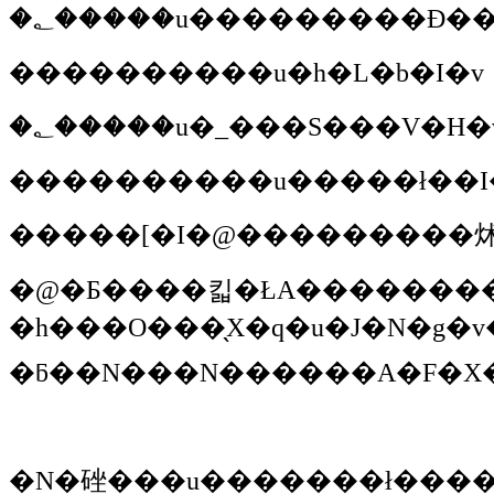
�؂����
���������
�u�h�L�b�I�v
�؂����
�u�_���S���V�H�
���������
�u�����ł��I
�����[�I�@���������炢
�@�Ƃ����킯�ŁA��������񂪃t�B�����E�P�[�X�ɓ��ꂽ�_���
�h���O���̖X�q�u�J�N�g�
�N�䂳��
�u�������ł����ł��傤���H�@���ۂɂ������ŉ������ɍs���܂����B�ł��A������Ǝ�������Ă��������B�p�b�ƌ��Ď��R�͂������񂠂�܂���