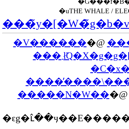
�G���f�B
�uTHE WHALE / ELE
���̃y�[�W�̃g�b�
�V������
�@
��
���܂ł̃Q�X�
�C�x
����̕����\��
�����N�W��
�
�ԑg�ւ̂��ӌ��E����