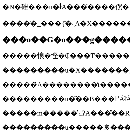
�N�䂳��
���o��G�o���g����
��������
��������
�u�͂�
��������