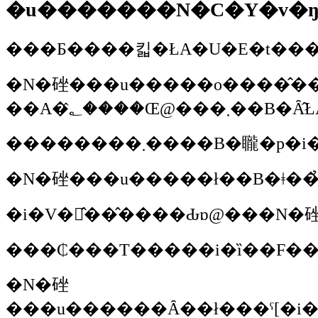
�u�������N�C�Y�v�
�N�䂳��
�u�����o����̂��V�[�c�ŉB���Ă���܂��B�����̓��W�I���Ƃ������ƂŁA�����Ă������������������悤�ɂ
��A�؂̂����
��������܂����B�䏊�p�
�N�䂳��
�i�V�̂��̂����Ԃɒ@���N�
���₵���T�����i�ȉ��F�
�N�䂳
��
�u������Ȃ��ł���ˁ[�i�΁j�B�s�b�^�����Ă�͓̂���ł�����A����@�������͂�����