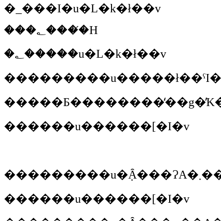
�_���I
�u�L�k�ł��v
���؂����́H
�؂����
�u�L�k�ł��v
��������
�u�����ł��ˁI�
�����Ƃ��������̒��g�̓K�
�����
�u������[�I�v
��������
�����
�u������[�I�v