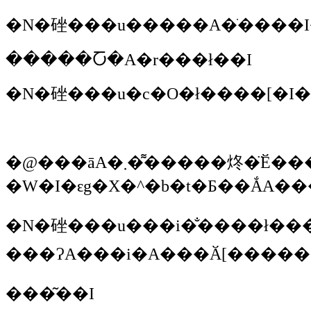
�N�䂳��
�����Ⴀ�A�r���ł��I
�N�䂳��
�u�c�O�ł����[�I�
�@���āA�܂��͌����炵�̈Ӗ������߂Ďn�܂����u���䏊�̉������N�C�Y�v�B���M�A�^�b�p�[�Ə����ɓ��Ă��������u���₵���T�����v�ł������A�����݂��R�[�q�[�̃r���ƕ�����������ƁA�v���̂ق��A���������������X�v�[���������̊ʂƊԈႦ�A�V�⒆�A�����͂T��B���̃v�������F���郉
�N�䂳��
�u���i�̐����ł�����������ĉ������Ă��܂���ˁB������
���͂��I