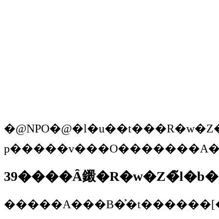
�@NPO�@�l�u��t���R�w�Z�v�̗����A�N��`�ۉp�i�����炢�E�悵�����j������A��t���x�Y�́u��[���i�����Ԃ��݂����j���N���R�̉Ɓv�ɖK�ˁA��t���R�w�Z�̓�����A���
39����Ȃ鎩�R�w�Z�̃l�b�