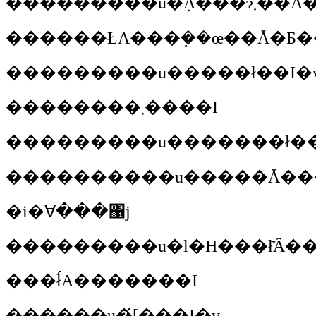
��������
������ŁA���݂��œ��Ă�Ƃ�
��������
�u�����ł��I�
��������܂����I
��������
�u�������ł�
���������
�u�����Ă���
�i�ꓯ���΁j
��������
�u�l�H���ł͂Ȃ
���ł́A�������I
�����
�u�́[���I�v