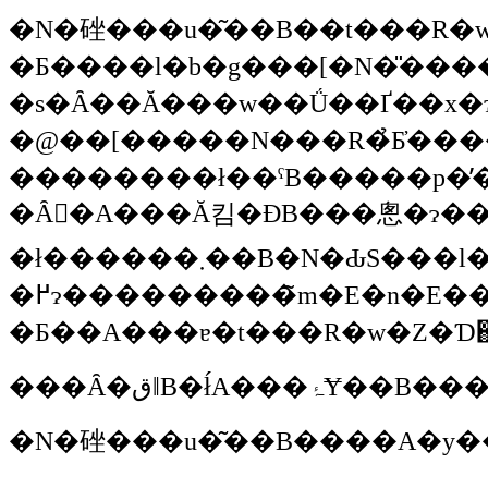
�N�䂳��
�u�͂��B��t���R�
�Ƃ����l�b�g���[�N�̎����ǂ��A���̐�t���R�w�Z���Ǝv���Ă���������΂���
�@��[�����N���R�̉Ƃ̓���
��������ł��ˁB�����p�̓�����̂
�Ȃ񂩂�A���Ă킴�ƉB���悤�ɂ����ꏊ������܂��B���̂悤�ɂ�������؂������Ă���ɂ�������炸�A������ƕ����Ɠ����p�̓��C���L�����Ă��āA�C�̃v���O�������ł��
�ł������܂��B�N�ԂS���l����̎q���B���K��Ă���܂��̂ŁA�����A�����炨�肢����Ă��邱�Ƃ́A�Ƃɂ������̎q���B�����S�Ŋy�����߂������Ă��������Ƃ������ƂȂ̂ŁA��������邽
�߂ɂ���������̃m�E�n�E���K�v�ł��B�Ɠ����ɁA�t�Ɍ����̂����������c�̂���̋��͂𓾂Ďq���B���A�Ⴆ�ΊَR�ɂ���C�ӂ̊Ӓ�c�Ȃ�Ă����v���O���������ӂȒc�̂���ɗ��Ă�����āA�q���B�̖ʓ|�����Ă��炤���Ƃ��A�_�Ƃ�������_�Ƃ̊֌W�̒c�̂ɗ��Ă��炤
�N�䂳��
�u�͂��B����A�y