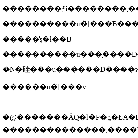
��������ƒi�
���������
�u�́[���B��
�����̒ʂ�ł��B
���������
�N�䂳��
�u������Ɖ����ɂ
�����
�u�́[���v
�@�������ĂQ�l�P�g�ŁA�L���~�n��������n�߂��u���₵���T�����v�B�ڂ͕��Ă����ł����A���ʂ���̗z�˂���A���̌������������肷�