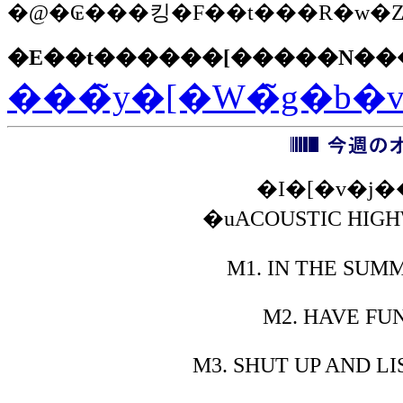
�@
�₢���킹�F
��t���R�w�Z�
�E��t������[�����N���
���̃y�[�W�̃g�b�
�I�[�v�j
�uACOUSTIC HIGH
M1.
IN THE SUMM
M2.
HAVE FUN
M3.
SHUT UP AND LI