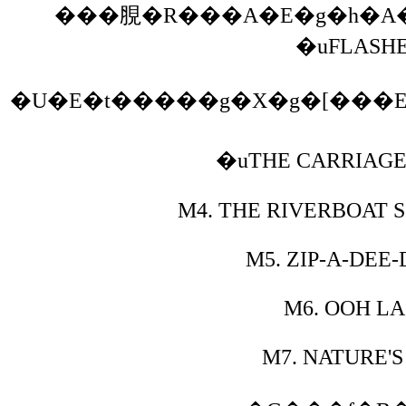
���䏹�R���A�E�g�h�A
�uFLASHE
�U�E�t�����g�X�g�[���
�uTHE CARRIAGE 
M4.
THE RIVERBOAT S
M5.
ZIP-A-DEE-
M6.
OOH LA 
M7.
NATURE'S 