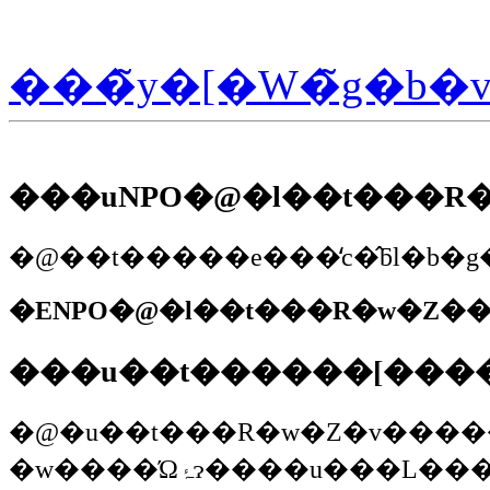
���̃y�[�W�̃g�b�
���uNPO�@�l��t���R
�ENPO�@�l��t���R�w�Z��
���u��t������[����
�@�u��t���R�w�Z�v����