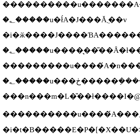
���������
�u�������A
�؂����
�u�ł́A�J���Ă݂܂��v
�؂����
�u����͉��̎��Ȃ�ł�
��������
�u����́A�n���
�؂����
�u���ڂ�����݂��
���n���m�L�̎��ł����I�@�
���������
�i�t�B�����E�P�[�X��U