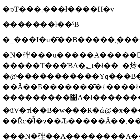
�ɒT���܂���ł����H�v
�������ł��ˁB
�_���I
�u�͂��B�����݂
�N�䂳��
�u�����A�����񂾁B�܂��ɁA�����g���Ă����������Ă����Q�[���������񂾂��ǁA���͂��̒��Ɂw����x�Ƃ������Ƃ��܂܂�Ă�����ł��ˁB���i�͎����̔w�̍����̂Ƃ��납��S�̂��p�[���Ƃ݂ĕ����Ă��邾���̂Ƃ��낪�A�w���R�̒��ɂǂ�Ȃ��̂����邾
�@�����������Ɏq���B�ƒm��Ȃ��ԂɊ����������Ƃ��ł����ł��ˁB�q��
��Ȃ��Ƃ�������͂�{����ł��ˁB��������ƁA�؂̗t�ɂ͐F�
���������΁A�ł��������Ƃ��ˁi
�ȗV�тł��B�w���R�ώ@�x���Č����Ă��܂��ƁA�w���̗t���ς́E�E�E�x���ĂȂ肪���ŁA�������؂Ȃ��ƂȂ�ł����ǁA���̑O�ɁA�܂������������Ƃ��w���Ă݂����Ȃ��x���Ďv���C��������Ă邽
��Ȓ