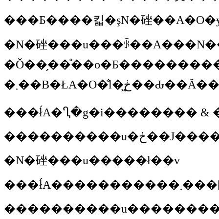
�N�䂳��
�u���ꂩ��A���N���R�̉Ƃ��o�āA�����N���v���O��������ꏊ�
�Ǒ��̗��̊��o�Ƃ����������܂��Ă��������Ǝv���܂��B�ł́A�Q�l���y�A�ɂȂ��Ă�����āA�P�l���ڂ��Ԃ��đO�̐l�̌��Ɏ��
�܂��B�ŁA�
���������
�u�ڂ��J�
�N�䂳��
�u�����ł��v
���ł́A
���������