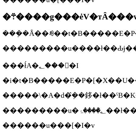
�܊����g���ėV�тȂ��
��������
���ł́A�؂���񂩂�I
��������
�u�؂̎����ۂ��ł
�����
�u���[�I�v