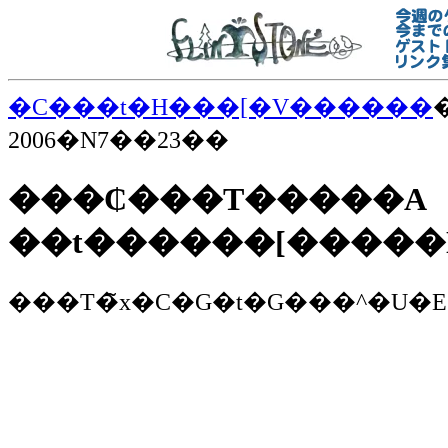
�C���t�H���[�V������
2006�N7��23��
���₵���T�����A
��t������[�����N