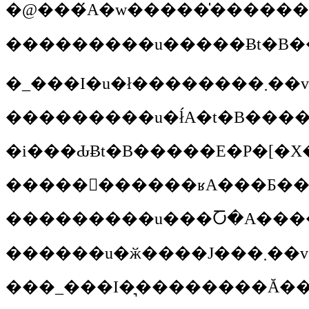
��������
�_���I
�u�ł��������܂��v
��������
�i���ԂɃt�B�����E�P�[�
��������
�����
�u�ӂ����J���܂��v
���_���I�͉��������Ă�