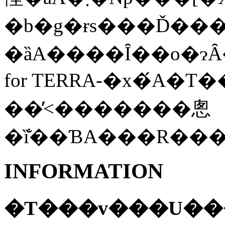
�b�g�ɍs���Ď��
�ȁA����Ȋ��o�ɂȂ�܂����B���ɁwSHIAWA
for TERRA-�x�́A
��̓˂�������悤
�ȉ̐��ƁA���R���
INFORMATION
�T���v���U�