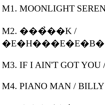
M1.
MOONLIGHT SEREN
M2.
���̉��K /
�E�H���E�E�B
M3.
IF I AIN'T GOT YOU
M4.
PIANO MAN / BILLY