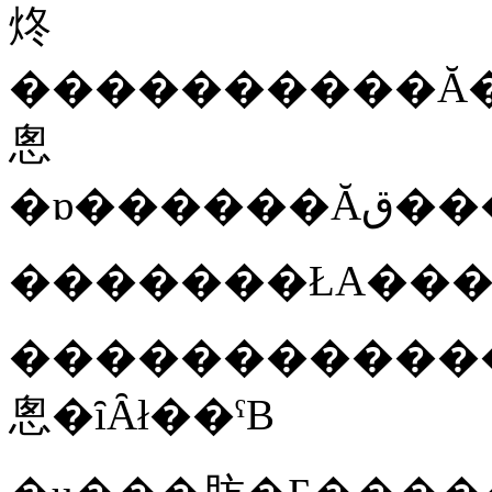
炵
����������Ă��܂������A����Ȍ��̌����
悤
������������
悤�ȋȂł��ˁB