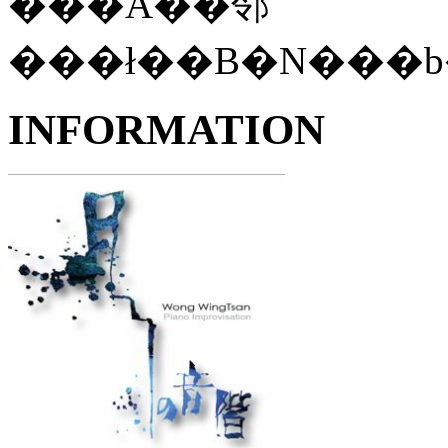
���Ă��邻
INFORMATION