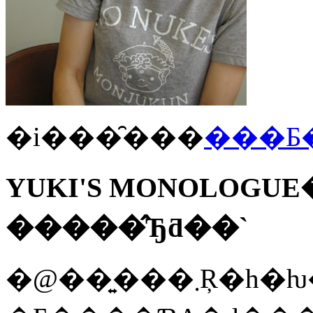
�i���̑���
���Ƃ
YUKI'S MONOLOGU
�����̂Ђƌ��`
�@���͍��܂Ŗ�h�ƕ����ƁA�ǂ��炩