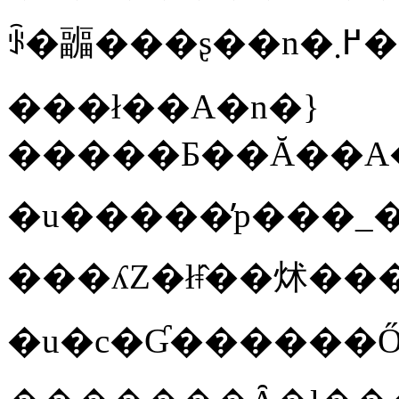
ꂩ�疈
���ł��A�n�}
�����Ƃ��Ă��A
���ʎZ�łǂ̂��炢�
�u�c�Ɠ������Ő