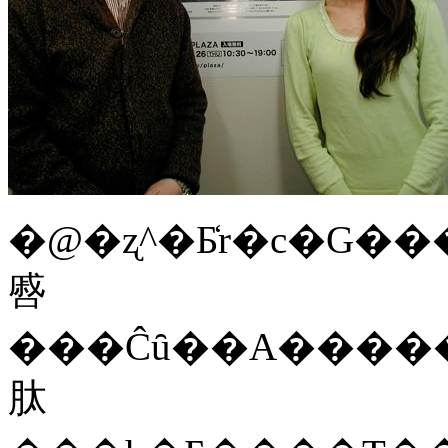
�@�ʐ^�Ƃ̒r�c�G����
㗤
���Ĉȗ��A�����
肽