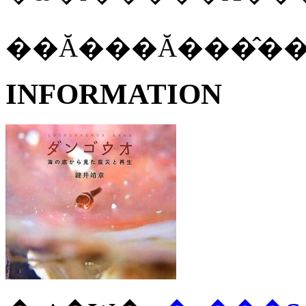
INFORMATION