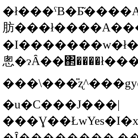
�ł���ˁB�Ƃ͂����A�������ނ
肪���ł����A��
�I�������w�ł�
悤�ɂȂ��΂����ł���
���\���̎ʐ^���g
�u�C���J���|
���Ɣ��ŁwYes�I
�Ȋ��������܂���ˁB�o���񂪁g���܂�ď��߂Ċo���