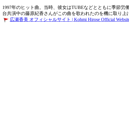
1997年のヒット曲。当時、彼女はTUBEなどとともに季
台共演中の藤原紀香さんがこの曲を歌われたのを機に取り上
広瀬香美 オフィシャルサイト | Kohmi Hirose Official Websit