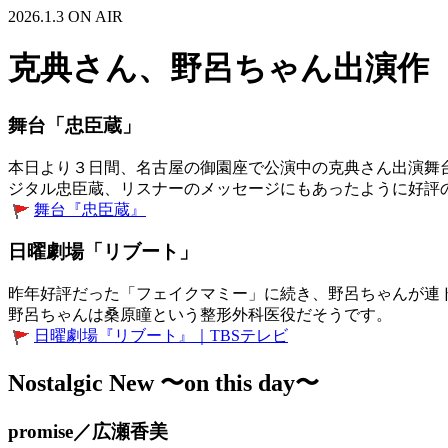
2026.1.3 ON AIR
克典さん、野呂ちゃん出演作
舞台「忠臣蔵」
本日より３日間、名古屋の御園座で公演中の克典さん出演舞
ジタル忠臣蔵、リスナーのメッセージにもあったように好評
舞台『忠臣蔵』
日曜劇場「リブート」
昨年好評だった「フェイクマミー」に続き、野呂ちゃんが連
野呂ちゃんは桑原瞳という整形外科医役だそうです。
日曜劇場『リブート』｜TBSテレビ
Nostalgic New 〜on this day〜
promise／広瀬香美