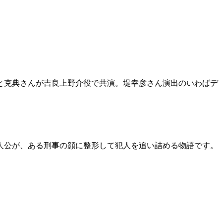
と克典さんが吉良上野介役で共演。堤幸彦さん演出のいわばデ
人公が、ある刑事の顔に整形して犯人を追い詰める物語です。