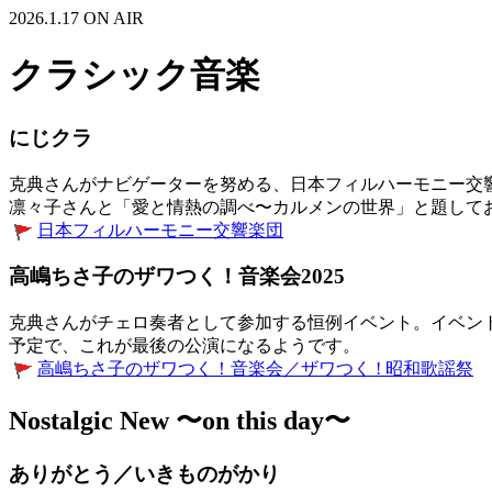
2026.1.17 ON AIR
クラシック音楽
にじクラ
克典さんがナビゲーターを努める、日本フィルハーモニー交
凛々子さんと「愛と情熱の調べ〜カルメンの世界」と題して
日本フィルハーモニー交響楽団
高嶋ちさ子のザワつく！音楽会2025
克典さんがチェロ奏者として参加する恒例イベント。イベント
予定で、これが最後の公演になるようです。
高嶋ちさ子のザワつく！音楽会／ザワつく ! 昭和歌謡祭
Nostalgic New 〜on this day〜
ありがとう／いきものがかり