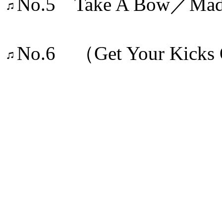
No.5 Take A Bow／Mad
No.6 （Get Your Kicks
／Bobby