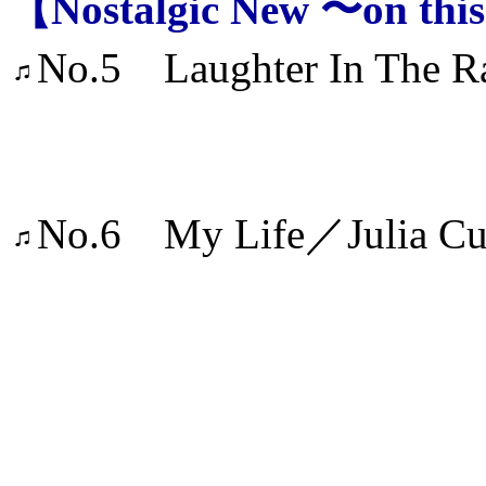
【Nostalgic New 〜on th
No.5 Laughter In 
／Neil
No.6 My Life／Julia C