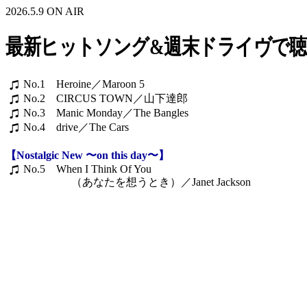
2026.5.9 ON AIR
最新ヒットソング&週末ドライヴで
No.1 Heroine／Maroon 5
No.2 CIRCUS TOWN／山下達郎
No.3 Manic Monday／The Bangles
No.4 drive／The Cars
【Nostalgic New 〜on this day〜】
No.5 When I Think Of You
（あなたを想うとき）／Janet Jackson