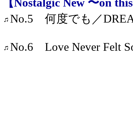
【Nostalgic New 〜on th
No.5 何度でも／DREAM
No.6 Love Never Felt S
／Michael