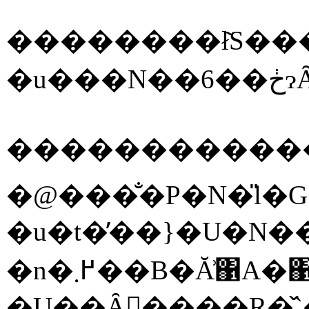
��������ł͂S��
�u�t�̓��}�U�N���Ɏn�܂�A���傤�ǂ��̍��Ƀ��N�����Ȃ̃}�O�m���A�̐A����50��ނ��炢���X�ɍ炫�n�߂āA5
�n�߂܂��B�Ă͗΁A�΁A�΂��Ă��������ł��ˁi�΁j�B�H�ɂȂ�ƍg�t�̐A�������������āA���~�W�̗l�ȐԌn�ł͂Ȃ��āA�E�`�̓J�c����P���L��C�`���E�A�R�i���⃂�~�W�o�t�E�Ƃ������g�F�̉��F�������̍g�t�������L���C�ɐF�Â��n�߂܂��B�~�ɂȂ�ƐÂ܂��āA��؂����������̂Ŏ}