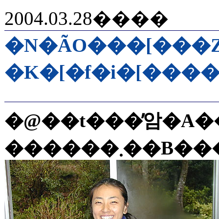
2004.03.28����
�N�ÃO���[���
�K�[�f�i�[���
�@��t���̓암�A����R�̖k���ɂقƂ�