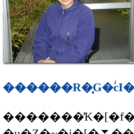
������R�͎G�ؗсI
�������̓K�[�f�