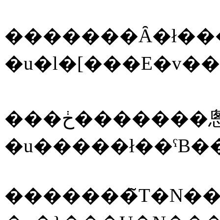
�������̃T�N�