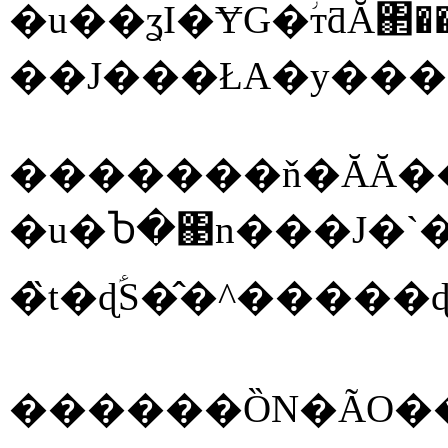
�u��ʓI�ɎG�ؗтƌĂ΂��A�l������������������܂������A�X�M��������񂠂�܂����B�
�������ň�ĂĂ�
�u�Ⴆ�΃n���J�`�m�L�Ƃ����āA�S�