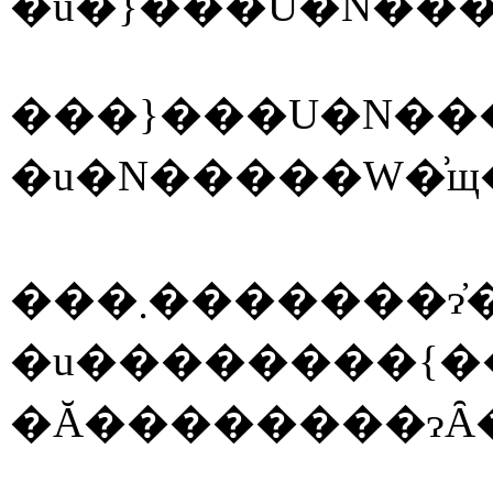
�u�}���U�N���
�u��������{�����Y�n�Ƃ��āA�i�킪����