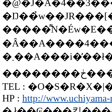
�Ŋ��̉w��JR���
����
TEL : �O�S�R�X�
HP :
http://www.uchiyama-n
�܂ł��₢���킹��