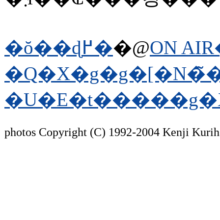
�ŏ��ɖ߂�
�@
�Q�X�g�g�[�N�̃
�U�E�t�����g�
photos Copyright (C) 1992-2004 Kenji Kurih