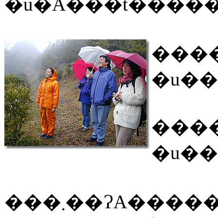
����
���