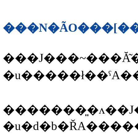
�������͈�ʌ��J
�u�d�b�ŘA����