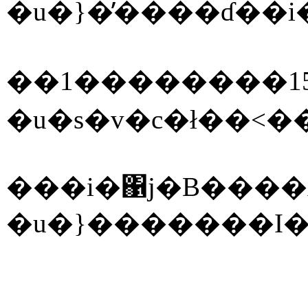
�u�}�̕����ɗ��
�u�s�v�c�ł��˂�