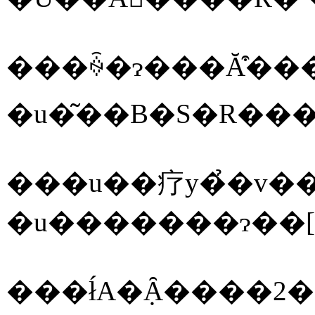
���ꍇ�ɂ���Ă͒��
�u�͂��B�S�R���
���u��疗y�̉�v�