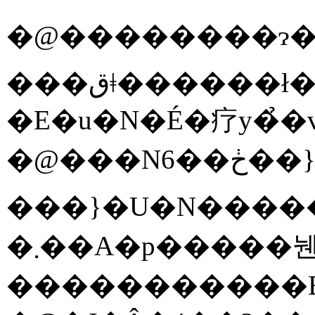
�@��������ɂ��
�E�u�N�É�疗y�̉�
�܂��A�p�����뉀�₱�̓��̂��߂ɐ������ꂽ�T���v���E�K�[�f�������y���݂��������܂��B�����NHK�u��̉��|�v�ȂǂŊ��􂳂�Ă��鉀�|�����ƁE�D�z����i�ӂȂ����E��傤���j������u�t�ɂ��}�����Ẳ����U��c�A�[��A�A�؎s������u�N�É�疗y�̉�v�ɂ��Ђ��o�|
�����������