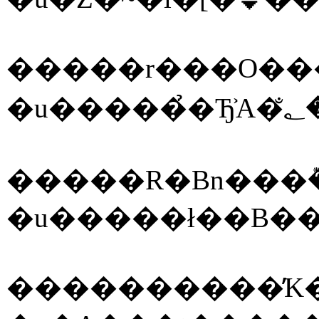
�����r���O���
�����R�Βn���
����������̓K�