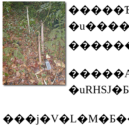
�����Ɓ
�u����R���̂�
������
�����A