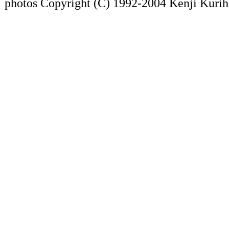
photos Copyright (C) 1992-2004 Kenji Kurih