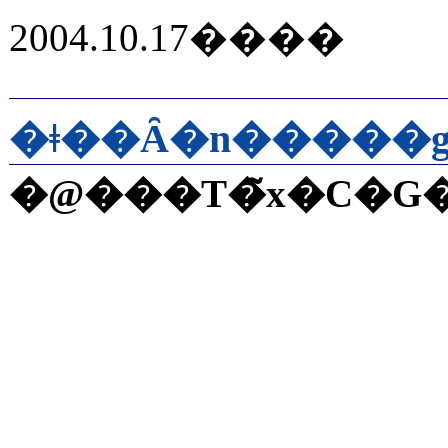
2004.10.17����