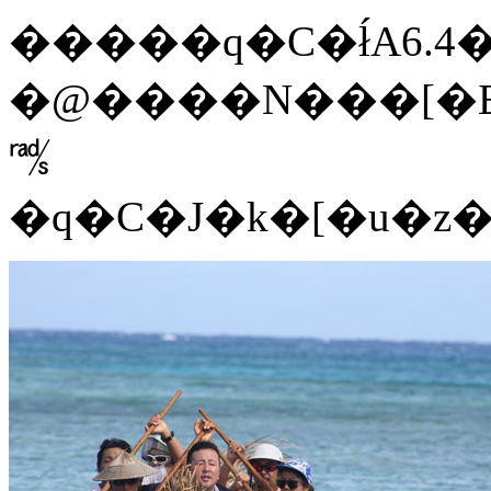
�@����N���[�
㎮