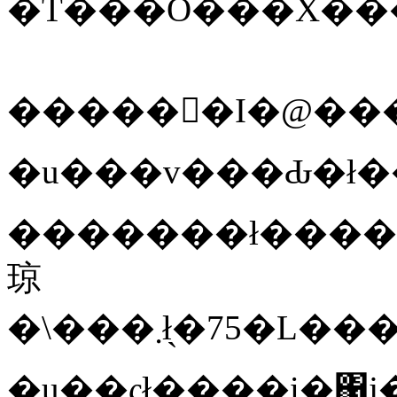
�T���O���X���
�����󂳂�I�@��
�u���v���Ԃ�ł�
�������ł����A����
琼
�u��ςł����i�΁j