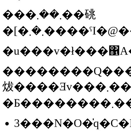
���܂��܂��䂪
�u���v�ł���΁A
��������Q���
炦����Ǝv���܂��B���肪
�Ƃ���
3���N�O�̍q�C