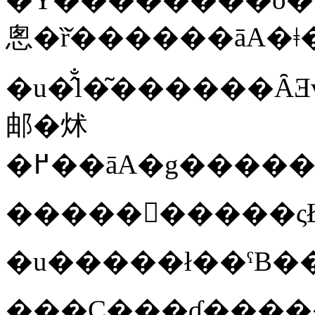
悤�ȑ̌������āA�
�u�̂̐l�͂������ȂƎv���܂����B�i���R�Ƃ́j�R�~���j�P�[�V�����Ƃ����̂��A���
邮�炢
�u�����ł��ˁB�
���C���ɗ�����Ă��܂��āA�����D�Ɉ�