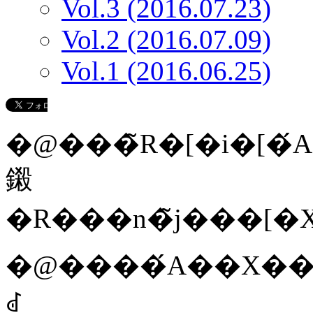
Vol.3 (2016.07.23)
Vol.2 (2016.07.09)
Vol.1 (2016.06.25)
�@���̃R�[�i�[�
鎩
�@����́A��X���{�l�̑c��͂ǂ�����ē��{�ɂ���Ă����̂������؂���
ꂽ