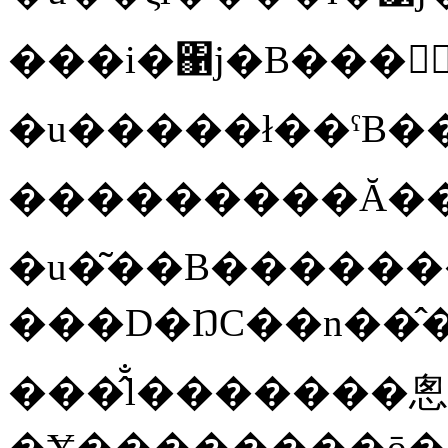
���������Ă��
�u�͂��B�����
���D�ŊC��n��̂
���̂̐l�������悤
�Ɏ��������ō���āA�