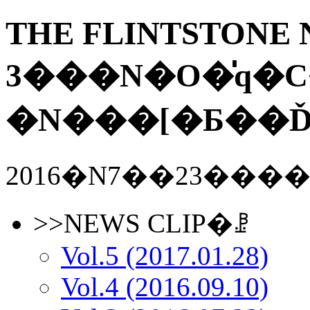
THE FLINTSTONE N
3���N�O�̍q�
2016�N7��23���
>>NEWS CLIP�ꗗ
Vol.5 (2017.01.28)
Vol.4 (2016.09.10)