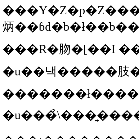
���Y�Z�p�Z���^
�������ł����