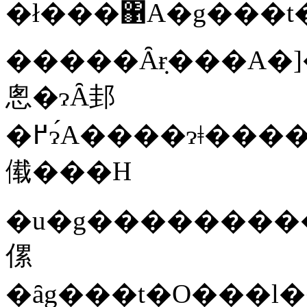
�����Ȃ݂ɍ���A�
悤�ɂȂ邽
�߂ɂ́A����ɂǂ������������������Ă���Ƃ����̂ł��
傤���H
�u�g���������g���t�O���l��߂
傫
�ȃg���t�O���l��߂��Ă��܂��ƔɐB���ł��Ȃ��Ȃ��Ă��܂��܂��B����ƁA���X�ɂ͏o