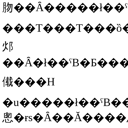
肳��Ȃ�����ł��ˁ
���T���T���ȍ
邩
��Ȃ�ł��ˁB�Ƃ��
傤���H
�u�����ł��ˁB�
悤�ɍs�Ȃ��Ă���