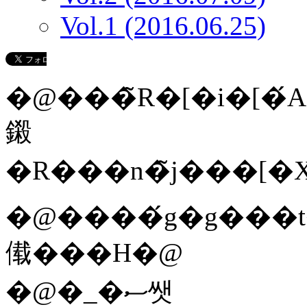
Vol.1 (2016.06.25)
�@���̃R�[�i�[�
鎩
�@����́g�g���t�O�h�Ƀt�H�[�J�X�I�@���N
傤���H�@
�@�_�ސ쌧