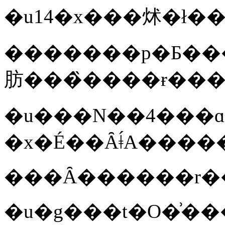
�u14�x���炢�ł��
�������p�Ƃ��
肪���̏����ɍ���
�u���N��4���ɑ�ʂɒނ�D�ŋ��l
���Ȃ������r�
�u�g���t�O�͗����C��ɎY��